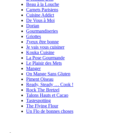
Beau à la Louche
Carnets Parisiens
Cuisine Addict
De Vous à Moi
Dorian
Gourmandiseries
Griottes
J'veux être bonne
Je vais vous cuisiner
Kouka Cuisine
La Pose Gourmande
Le Plaisir des Mets
Manger
On Mange Sans Gluten
Piment Oiseau
Ready, Steady … Cook !
Rock The Bretzel
Talons Hauts et Cacao
Tastespotting
The Flying Flour
Un Flo de bonnes choses