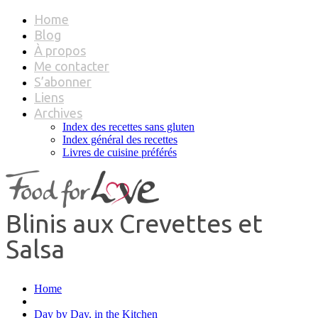
Home
Blog
À propos
Me contacter
S’abonner
Liens
Archives
Index des recettes sans gluten
Index général des recettes
Livres de cuisine préférés
Blinis aux Crevettes et
Salsa
Home
Day by Day, in the Kitchen