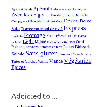
Apéritif
Amande
Aubergine
Assiette Complète
Agneau
Avec les doigts ...
Basilic
Brunch
Biscuit
Dessert
Dolce
Chocolat
Citron
Coco
Champignons
Express
Vita
Et avec votre bol de riz ?
Fromage
Fruit
Goûter
Fêtes
Gâteau
Framboise
Light
Mijoté
Oeuf
Noël
Noisette
Inchallah
Muffins
Poisson
Poulet
Pâtisserie
Poivrons
Pommes de terre
Sans gluten
Salade
Sans oeuf
Saumon
Sauce
Végétarien
Viande
Tartes et Quiches
Vanille
Épices
Addicted to ...
B comme Bon