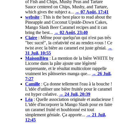
of Fish and Chips, Mushy Peas and Tartare
Sauce centered on Chips, Mushy, and Tartare,
which gives the subject a...
→ 07 Août, 17:41
website
:
This is the best place to read about the
Pineapple and Coconut Upside-Down Cakes,
Mango Slash Beer Caramel recipes and it can
bring the best...
→ 02 Août, 23:40
Claire
:
Même pour quelqu'un qui n'est pas très
"bec sucré", la créativité est au rendez-vous ! Ce
twist avec la bière au caramel est juste génial.
→
31 Juil, 10:55
MaisonBleu
:
La mention de la bière WHITE by
Licorne dans la pâte ajoute une légèreté
surprenante, et le résultat multicolore rappelle
vraiment les pâtisseries manga que...
→ 26 Juil,
7:27
Camille
:
Ça donne tellement l'eau à la bouche !
L'idée d'utiliser une bière fruitée pour le caramel
est hyper créative.
→ 24 Juil, 20:39
Léa
:
Quelle association originale et audacieuse !
L'idée d'incorporer la Mango Slash pour en faire
un caramel fruité et houblonné est tout
simplement géniale. Ça apporte...
→ 21 Juil,
12:45