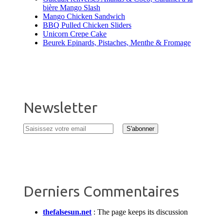
bière Mango Slash
Mango Chicken Sandwich
BBQ Pulled Chicken Sliders
Unicorn Crepe Cake
Beurek Epinards, Pistaches, Menthe & Fromage
Newsletter
Derniers Commentaires
thefalsesun.net
:
The page keeps its discussion