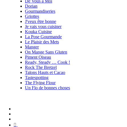
De Vous à Moi
Dorian
Gourmandiseries
Griottes
J'veux être bonne
Je vais vous cuisiner
Kouka Cuisine
La Pose Gourmande
Le Plaisir des Mets
Manger
On Mange Sans Gluten
Piment Oiseau
Ready, Steady … Cook !
Rock The Bretzel
Talons Hauts et Cacao
Tastespotting
The Flying Flour
Un Flo de bonnes choses