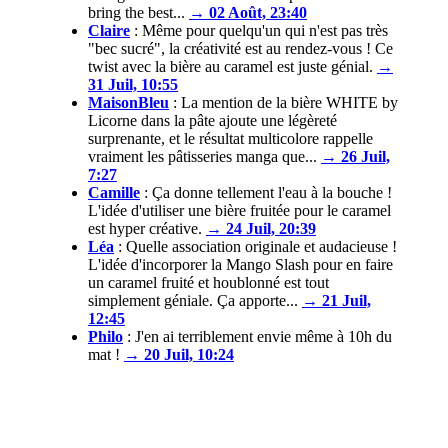
bring the best...
→ 02 Août, 23:40
Claire
:
Même pour quelqu'un qui n'est pas très
"bec sucré", la créativité est au rendez-vous ! Ce
twist avec la bière au caramel est juste génial.
→
31 Juil, 10:55
MaisonBleu
:
La mention de la bière WHITE by
Licorne dans la pâte ajoute une légèreté
surprenante, et le résultat multicolore rappelle
vraiment les pâtisseries manga que...
→ 26 Juil,
7:27
Camille
:
Ça donne tellement l'eau à la bouche !
L'idée d'utiliser une bière fruitée pour le caramel
est hyper créative.
→ 24 Juil, 20:39
Léa
:
Quelle association originale et audacieuse !
L'idée d'incorporer la Mango Slash pour en faire
un caramel fruité et houblonné est tout
simplement géniale. Ça apporte...
→ 21 Juil,
12:45
Philo
:
J'en ai terriblement envie même à 10h du
mat !
→ 20 Juil, 10:24