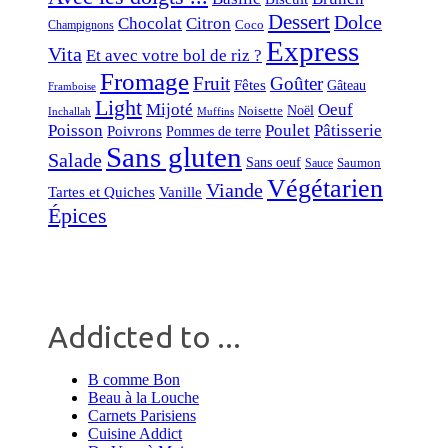
Dessert
Dolce
Chocolat
Citron
Coco
Champignons
Express
Vita
Et avec votre bol de riz ?
Fromage
Fruit
Goûter
Fêtes
Gâteau
Framboise
Light
Mijoté
Oeuf
Noël
Noisette
Inchallah
Muffins
Poisson
Poulet
Pâtisserie
Poivrons
Pommes de terre
Sans gluten
Salade
Sans oeuf
Saumon
Sauce
Végétarien
Viande
Tartes et Quiches
Vanille
Épices
Addicted to ...
B comme Bon
Beau à la Louche
Carnets Parisiens
Cuisine Addict