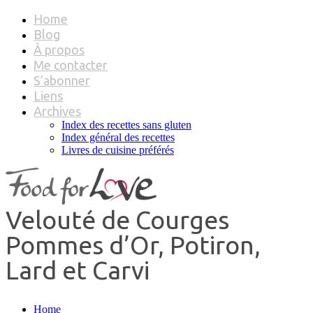
Home
Blog
À propos
Me contacter
S’abonner
Liens
Archives
Index des recettes sans gluten
Index général des recettes
Livres de cuisine préférés
Velouté de Courges
Pommes d’Or, Potiron,
Lard et Carvi
Home