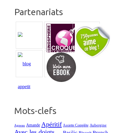
Partenariats
Mots-clefs
Apéritif
Amande
Aubergine
Assiette Complète
Agneau
Avec les doigts ...
Basilic
Brunch
Biscuit