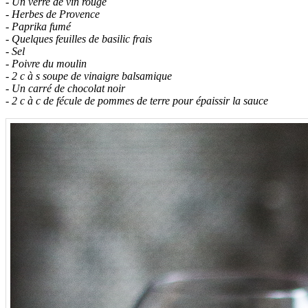
- Un verre de vin rouge
- Herbes de Provence
- Paprika fumé
- Quelques feuilles de basilic frais
- Sel
- Poivre du moulin
- 2 c à s soupe de vinaigre balsamique
- Un carré de chocolat noir
- 2 c à c de fécule de pommes de terre pour épaissir la sauce