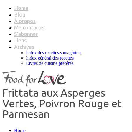
Home
Blog
À propos
Me contacter
S’abonner
Liens
Archives
Index des recettes sans gluten
Index général des recettes
Livres de cuisine préférés
Frittata aux Asperges
Vertes, Poivron Rouge et
Parmesan
Home