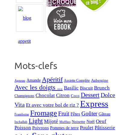
Mots-clefs
Apéritif
Amande
Aubergine
Assiette Complète
Agneau
Avec les doigts ...
Basilic
Brunch
Biscuit
Dessert
Dolce
Chocolat
Citron
Coco
Champignons
Express
Vita
Et avec votre bol de riz ?
Fromage
Fruit
Goûter
Fêtes
Gâteau
Framboise
Light
Mijoté
Oeuf
Noël
Noisette
Inchallah
Muffins
Poisson
Poulet
Pâtisserie
Poivrons
Pommes de terre