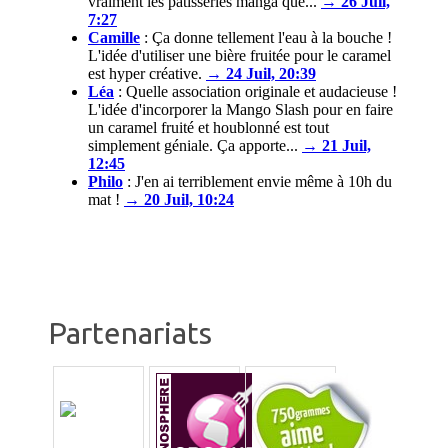
vraiment les pâtisseries manga que...
→ 26 Juil,
7:27
Camille
:
Ça donne tellement l'eau à la bouche !
L'idée d'utiliser une bière fruitée pour le caramel
est hyper créative.
→ 24 Juil, 20:39
Léa
:
Quelle association originale et audacieuse !
L'idée d'incorporer la Mango Slash pour en faire
un caramel fruité et houblonné est tout
simplement géniale. Ça apporte...
→ 21 Juil,
12:45
Philo
:
J'en ai terriblement envie même à 10h du
mat !
→ 20 Juil, 10:24
Partenariats