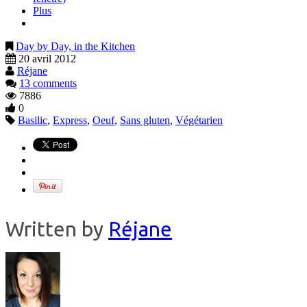
Plus
Day by Day, in the Kitchen
20 avril 2012
Réjane
13 comments
7886
0
Basilic
,
Express
,
Oeuf
,
Sans gluten
,
Végétarien
Written by
Réjane