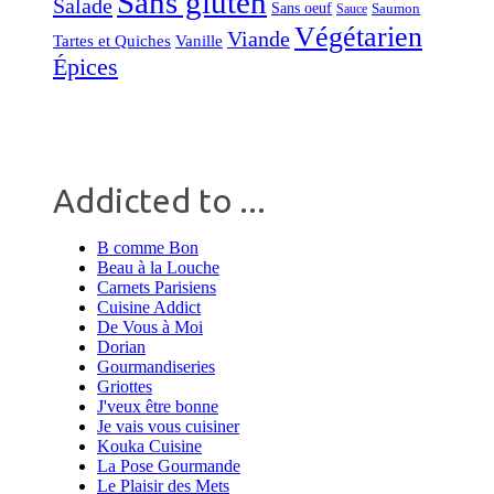
Sans gluten
Salade
Sans oeuf
Saumon
Sauce
Végétarien
Viande
Tartes et Quiches
Vanille
Épices
Addicted to ...
B comme Bon
Beau à la Louche
Carnets Parisiens
Cuisine Addict
De Vous à Moi
Dorian
Gourmandiseries
Griottes
J'veux être bonne
Je vais vous cuisiner
Kouka Cuisine
La Pose Gourmande
Le Plaisir des Mets