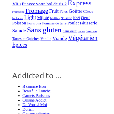
Express
Vita
Et avec votre bol de riz ?
Fromage
Fruit
Goûter
Fêtes
Gâteau
Framboise
Light
Mijoté
Oeuf
Noël
Noisette
Inchallah
Muffins
Poisson
Poulet
Pâtisserie
Poivrons
Pommes de terre
Sans gluten
Salade
Sans oeuf
Saumon
Sauce
Végétarien
Viande
Tartes et Quiches
Vanille
Épices
Addicted to ...
B comme Bon
Beau à la Louche
Carnets Parisiens
Cuisine Addict
De Vous à Moi
Dorian
Gourmandiseries