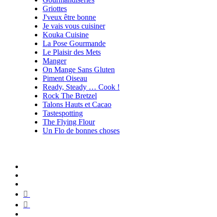
Griottes
J'veux être bonne
Je vais vous cuisiner
Kouka Cuisine
La Pose Gourmande
Le Plaisir des Mets
Manger
On Mange Sans Gluten
Piment Oiseau
Ready, Steady … Cook !
Rock The Bretzel
Talons Hauts et Cacao
Tastespotting
The Flying Flour
Un Flo de bonnes choses