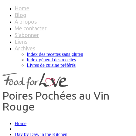
Home
Blog
À propos
Me contacter
S’abonner
Liens
Archives
Index des recettes sans gluten
Index général des recettes
Livres de cuisine préférés
Poires Pochées au Vin
Rouge
Home
Day by Day, in the Kitchen