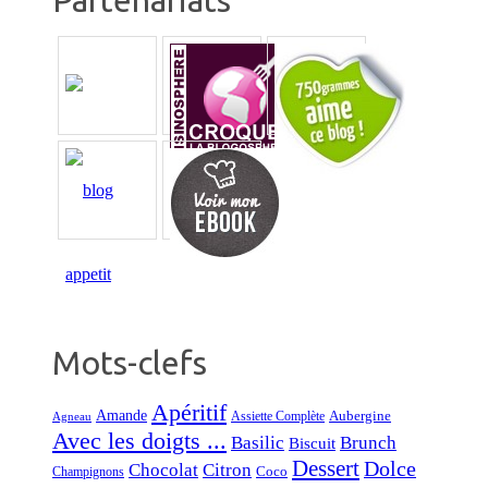
Partenariats
Mots-clefs
Apéritif
Amande
Aubergine
Assiette Complète
Agneau
Avec les doigts ...
Basilic
Brunch
Biscuit
Dessert
Dolce
Chocolat
Citron
Coco
Champignons