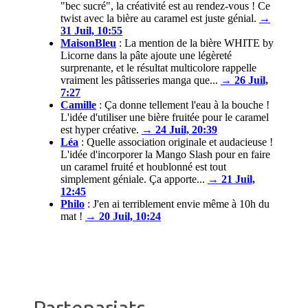
"bec sucré", la créativité est au rendez-vous ! Ce
twist avec la bière au caramel est juste génial.
→
31 Juil, 10:55
MaisonBleu
:
La mention de la bière WHITE by
Licorne dans la pâte ajoute une légèreté
surprenante, et le résultat multicolore rappelle
vraiment les pâtisseries manga que...
→ 26 Juil,
7:27
Camille
:
Ça donne tellement l'eau à la bouche !
L'idée d'utiliser une bière fruitée pour le caramel
est hyper créative.
→ 24 Juil, 20:39
Léa
:
Quelle association originale et audacieuse !
L'idée d'incorporer la Mango Slash pour en faire
un caramel fruité et houblonné est tout
simplement géniale. Ça apporte...
→ 21 Juil,
12:45
Philo
:
J'en ai terriblement envie même à 10h du
mat !
→ 20 Juil, 10:24