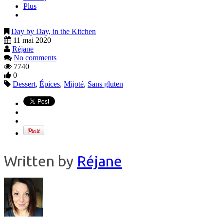
Plus
Day by Day, in the Kitchen
11 mai 2020
Réjane
No comments
7740
0
Dessert
,
Épices
,
Mijoté
,
Sans gluten
Written by
Réjane