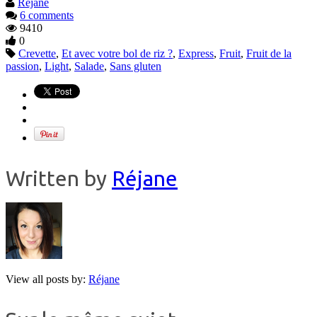
Réjane
6 comments
9410
0
Crevette
,
Et avec votre bol de riz ?
,
Express
,
Fruit
,
Fruit de la
passion
,
Light
,
Salade
,
Sans gluten
Written by
Réjane
View all posts by:
Réjane