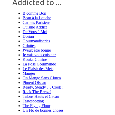
Addicted to ...
B comme Bon
Beau à la Louche
Carnets Parisiens
Cuisine Addict
De Vous à Moi
Dorian
Gourmandiseries
Griottes
J'veux être bonne
Je vais vous cuisiner
Kouka Cuisine
La Pose Gourmande
Le Plaisir des Mets
Manger
On Mange Sans Gluten
Piment Oiseau
Ready, Steady … Cook !
Rock The Bretzel
Talons Hauts et Cacao
Tastespotting
The Flying Flour
Un Flo de bonnes choses