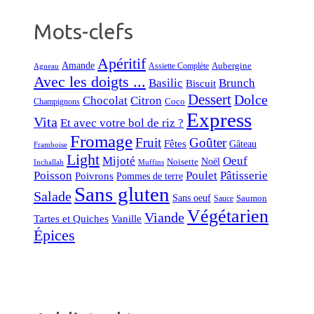
Mots-clefs
Apéritif
Amande
Aubergine
Assiette Complète
Agneau
Avec les doigts ...
Basilic
Brunch
Biscuit
Dessert
Dolce
Chocolat
Citron
Coco
Champignons
Express
Vita
Et avec votre bol de riz ?
Fromage
Fruit
Goûter
Fêtes
Gâteau
Framboise
Light
Mijoté
Oeuf
Noël
Noisette
Inchallah
Muffins
Poisson
Poulet
Pâtisserie
Poivrons
Pommes de terre
Sans gluten
Salade
Sans oeuf
Saumon
Sauce
Végétarien
Viande
Tartes et Quiches
Vanille
Épices