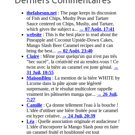
Derniers Commentaires
thefalsesun.net
:
The page keeps its discussion
of Fish and Chips, Mushy Peas and Tartare
Sauce centered on Chips, Mushy, and Tartare,
which gives the subject a...
→ 07 Août, 17:41
website
:
This is the best place to read about the
Pineapple and Coconut Upside-Down Cakes,
Mango Slash Beer Caramel recipes and it can
bring the best...
→ 02 Août, 23:40
Claire
:
Même pour quelqu'un qui n'est pas très
"bec sucré", la créativité est au rendez-vous ! Ce
twist avec la bière au caramel est juste génial.
→
31 Juil, 10:55
MaisonBleu
:
La mention de la bière WHITE by
Licorne dans la pâte ajoute une légèreté
surprenante, et le résultat multicolore rappelle
vraiment les pâtisseries manga que...
→ 26 Juil,
7:27
Camille
:
Ça donne tellement l'eau à la bouche !
L'idée d'utiliser une bière fruitée pour le caramel
est hyper créative.
→ 24 Juil, 20:39
Léa
:
Quelle association originale et audacieuse !
L'idée d'incorporer la Mango Slash pour en faire
un caramel fruité et houblonné est tout