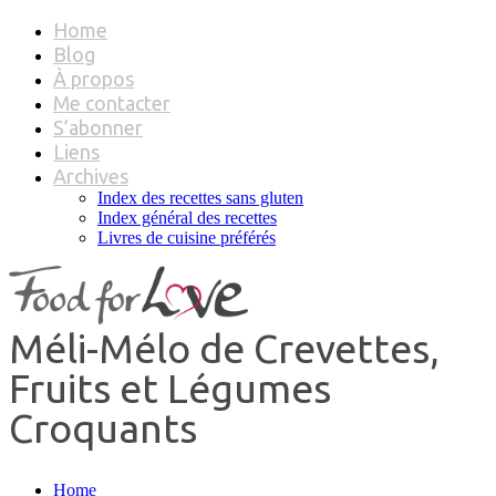
Home
Blog
À propos
Me contacter
S’abonner
Liens
Archives
Index des recettes sans gluten
Index général des recettes
Livres de cuisine préférés
Méli-Mélo de Crevettes,
Fruits et Légumes
Croquants
Home