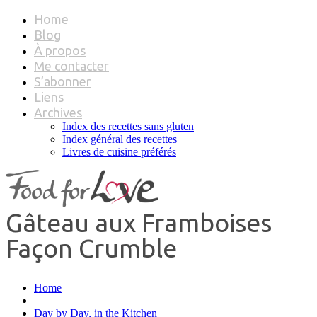
Home
Blog
À propos
Me contacter
S’abonner
Liens
Archives
Index des recettes sans gluten
Index général des recettes
Livres de cuisine préférés
Gâteau aux Framboises
Façon Crumble
Home
Day by Day, in the Kitchen