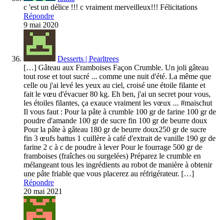
c 'est un délice !!! c vraiment merveilleux!!! Félicitations
Répondre
9 mai 2020
Desserts | Pearltrees
[…] Gâteau aux Framboises Façon Crumble. Un joli gâteau
tout rose et tout sucré ... comme une nuit d'été. La même que
celle ou j'ai levé les yeux au ciel, croisé une étoile filante et
fait le vœu d'évacuer 80 kg. Eh ben, j'ai un secret pour vous,
les étoiles filantes, ça exauce vraiment les vœux ... #maischut
Il vous faut : Pour la pâte à crumble 100 gr de farine 100 gr de
poudre d'amande 100 gr de sucre fin 100 gr de beurre doux
Pour la pâte à gâteau 180 gr de beurre doux250 gr de sucre
fin 3 œufs battus 1 cuillère à café d'extrait de vanille 190 gr de
farine 2 c à c de poudre à lever Pour le fourrage 500 gr de
framboises (fraîches ou surgelées) Préparez le crumble en
mélangeant tous les ingrédients au robot de manière à obtenir
une pâte friable que vous placerez au réfrigérateur. […]
Répondre
20 mai 2021