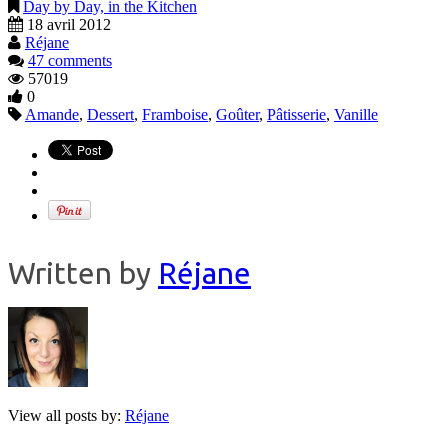
Day by Day, in the Kitchen
18 avril 2012
Réjane
47 comments
57019
0
Amande
,
Dessert
,
Framboise
,
Goûter
,
Pâtisserie
,
Vanille
Written by
Réjane
View all posts by:
Réjane