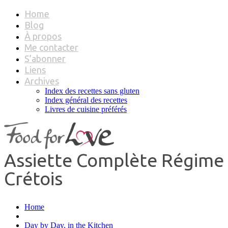
Home
Blog
À propos
Me contacter
S’abonner
Liens
Archives
Index des recettes sans gluten
Index général des recettes
Livres de cuisine préférés
Assiette Complète Régime
Crétois
Home
Day by Day, in the Kitchen