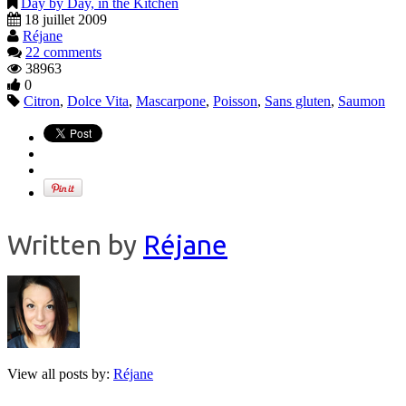
Day by Day, in the Kitchen
18 juillet 2009
Réjane
22 comments
38963
0
Citron
,
Dolce Vita
,
Mascarpone
,
Poisson
,
Sans gluten
,
Saumon
Written by
Réjane
View all posts by:
Réjane