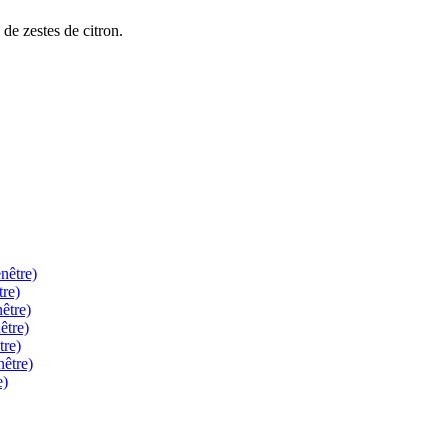
 de zestes de citron.
.
nêtre)
tre)
être)
être)
tre)
nêtre)
e)