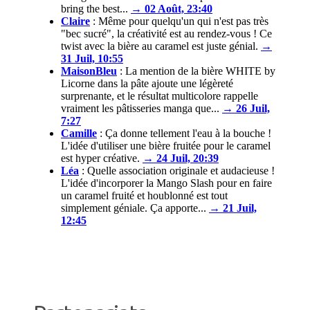
bring the best...
→ 02 Août, 23:40
Claire
:
Même pour quelqu'un qui n'est pas très
"bec sucré", la créativité est au rendez-vous ! Ce
twist avec la bière au caramel est juste génial.
→
31 Juil, 10:55
MaisonBleu
:
La mention de la bière WHITE by
Licorne dans la pâte ajoute une légèreté
surprenante, et le résultat multicolore rappelle
vraiment les pâtisseries manga que...
→ 26 Juil,
7:27
Camille
:
Ça donne tellement l'eau à la bouche !
L'idée d'utiliser une bière fruitée pour le caramel
est hyper créative.
→ 24 Juil, 20:39
Léa
:
Quelle association originale et audacieuse !
L'idée d'incorporer la Mango Slash pour en faire
un caramel fruité et houblonné est tout
simplement géniale. Ça apporte...
→ 21 Juil,
12:45