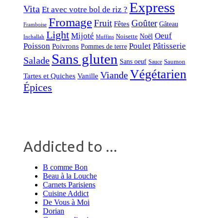
Express
Vita
Et avec votre bol de riz ?
Fromage
Fruit
Goûter
Fêtes
Gâteau
Framboise
Light
Mijoté
Oeuf
Noël
Noisette
Inchallah
Muffins
Poisson
Poulet
Pâtisserie
Poivrons
Pommes de terre
Sans gluten
Salade
Sans oeuf
Saumon
Sauce
Végétarien
Viande
Tartes et Quiches
Vanille
Épices
Addicted to ...
B comme Bon
Beau à la Louche
Carnets Parisiens
Cuisine Addict
De Vous à Moi
Dorian