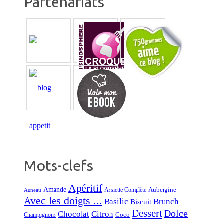
Partenariats
Mots-clefs
Apéritif
Amande
Aubergine
Assiette Complète
Agneau
Avec les doigts ...
Basilic
Brunch
Biscuit
Dessert
Dolce
Chocolat
Citron
Coco
Champignons