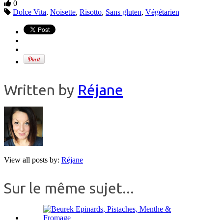
0
Dolce Vita
,
Noisette
,
Risotto
,
Sans gluten
,
Végétarien
Written by
Réjane
View all posts by:
Réjane
Sur le même sujet...