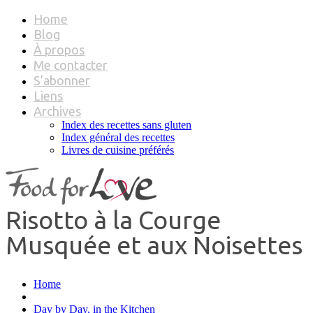
Home
Blog
À propos
Me contacter
S’abonner
Liens
Archives
Index des recettes sans gluten
Index général des recettes
Livres de cuisine préférés
Risotto à la Courge
Musquée et aux Noisettes
Home
Day by Day, in the Kitchen