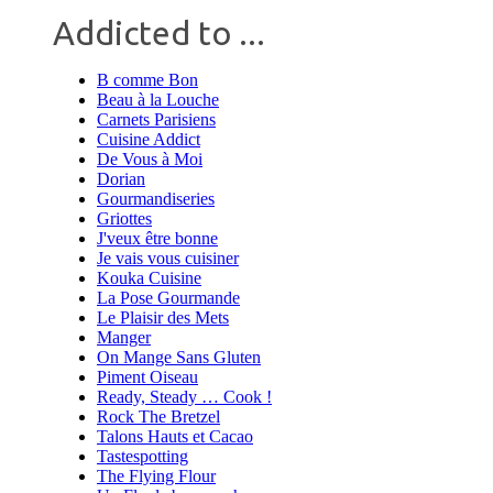
Addicted to ...
B comme Bon
Beau à la Louche
Carnets Parisiens
Cuisine Addict
De Vous à Moi
Dorian
Gourmandiseries
Griottes
J'veux être bonne
Je vais vous cuisiner
Kouka Cuisine
La Pose Gourmande
Le Plaisir des Mets
Manger
On Mange Sans Gluten
Piment Oiseau
Ready, Steady … Cook !
Rock The Bretzel
Talons Hauts et Cacao
Tastespotting
The Flying Flour