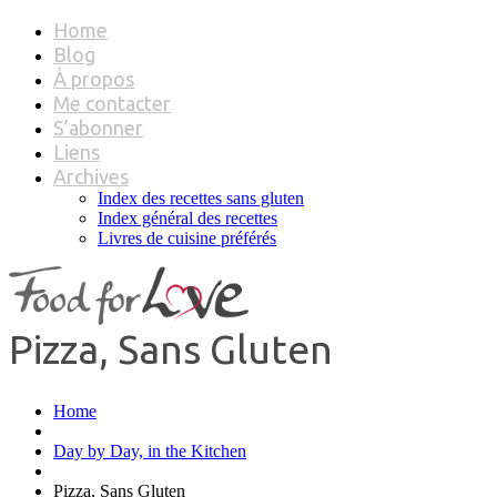
Home
Blog
À propos
Me contacter
S’abonner
Liens
Archives
Index des recettes sans gluten
Index général des recettes
Livres de cuisine préférés
Pizza, Sans Gluten
Home
Day by Day, in the Kitchen
Pizza, Sans Gluten