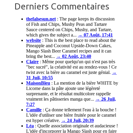
Derniers Commentaires
thefalsesun.net
:
The page keeps its discussion
of Fish and Chips, Mushy Peas and Tartare
Sauce centered on Chips, Mushy, and Tartare,
which gives the subject a...
→ 07 Août, 17:41
website
:
This is the best place to read about the
Pineapple and Coconut Upside-Down Cakes,
Mango Slash Beer Caramel recipes and it can
bring the best...
→ 02 Août, 23:40
Claire
:
Même pour quelqu'un qui n'est pas très
"bec sucré", la créativité est au rendez-vous ! Ce
twist avec la bière au caramel est juste génial.
→
31 Juil, 10:55
MaisonBleu
:
La mention de la bière WHITE by
Licorne dans la pâte ajoute une légèreté
surprenante, et le résultat multicolore rappelle
vraiment les pâtisseries manga que...
→ 26 Juil,
7:27
Camille
:
Ça donne tellement l'eau à la bouche !
L'idée d'utiliser une bière fruitée pour le caramel
est hyper créative.
→ 24 Juil, 20:39
Léa
:
Quelle association originale et audacieuse !
L'idée d'incorporer la Mango Slash pour en faire