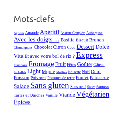
Mots-clefs
Apéritif
Amande
Aubergine
Assiette Complète
Agneau
Avec les doigts ...
Basilic
Brunch
Biscuit
Dessert
Dolce
Chocolat
Citron
Coco
Champignons
Express
Vita
Et avec votre bol de riz ?
Fromage
Fruit
Goûter
Fêtes
Gâteau
Framboise
Light
Mijoté
Oeuf
Noël
Noisette
Inchallah
Muffins
Poisson
Poulet
Pâtisserie
Poivrons
Pommes de terre
Sans gluten
Salade
Sans oeuf
Saumon
Sauce
Végétarien
Viande
Tartes et Quiches
Vanille
Épices