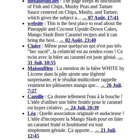
thefalsesun.net
:
The page keeps its discussion
of Fish and Chips, Mushy Peas and Tartare
Sauce centered on Chips, Mushy, and Tartare,
which gives the subject a...
→ 07 Août, 17:41
website
:
This is the best place to read about the
Pineapple and Coconut Upside-Down Cakes,
Mango Slash Beer Caramel recipes and it can
bring the best...
→ 02 Août, 23:40
Claire
:
Même pour quelqu'un qui n'est pas très
"bec sucré", la créativité est au rendez-vous ! Ce
twist avec la bière au caramel est juste génial.
→
31 Juil, 10:55
MaisonBleu
:
La mention de la bière WHITE by
Licorne dans la pâte ajoute une légèreté
surprenante, et le résultat multicolore rappelle
vraiment les pâtisseries manga que...
→ 26 Juil,
7:27
Camille
:
Ça donne tellement l'eau à la bouche !
L'idée d'utiliser une bière fruitée pour le caramel
est hyper créative.
→ 24 Juil, 20:39
Léa
:
Quelle association originale et audacieuse !
L'idée d'incorporer la Mango Slash pour en faire
un caramel fruité et houblonné est tout
simplement géniale. Ça apporte...
→ 21 Juil,
12:45