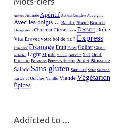
Mots-clefs
Apéritif
Amande
Aubergine
Assiette Complète
Agneau
Avec les doigts ...
Basilic
Brunch
Biscuit
Dessert
Dolce
Chocolat
Citron
Coco
Champignons
Express
Vita
Et avec votre bol de riz ?
Fromage
Fruit
Goûter
Fêtes
Gâteau
Framboise
Light
Mijoté
Oeuf
Noël
Noisette
Inchallah
Muffins
Poisson
Poulet
Pâtisserie
Poivrons
Pommes de terre
Sans gluten
Salade
Sans oeuf
Saumon
Sauce
Végétarien
Viande
Tartes et Quiches
Vanille
Épices
Addicted to ...