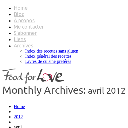
Home
Blog
À propos
Me contacter
S’abonner
Liens
Archives
Index des recettes sans gluten
Index général des recettes
Livres de cuisine préférés
Monthly Archives:
avril 2012
Home
2012
avril