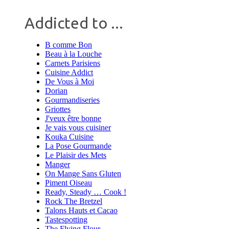
Addicted to ...
B comme Bon
Beau à la Louche
Carnets Parisiens
Cuisine Addict
De Vous à Moi
Dorian
Gourmandiseries
Griottes
J'veux être bonne
Je vais vous cuisiner
Kouka Cuisine
La Pose Gourmande
Le Plaisir des Mets
Manger
On Mange Sans Gluten
Piment Oiseau
Ready, Steady … Cook !
Rock The Bretzel
Talons Hauts et Cacao
Tastespotting
The Flying Flour