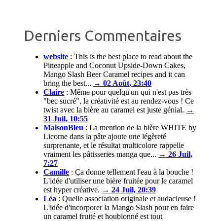
Derniers Commentaires
website
:
This is the best place to read about the
Pineapple and Coconut Upside-Down Cakes,
Mango Slash Beer Caramel recipes and it can
bring the best...
→ 02 Août, 23:40
Claire
:
Même pour quelqu'un qui n'est pas très
"bec sucré", la créativité est au rendez-vous ! Ce
twist avec la bière au caramel est juste génial.
→
31 Juil, 10:55
MaisonBleu
:
La mention de la bière WHITE by
Licorne dans la pâte ajoute une légèreté
surprenante, et le résultat multicolore rappelle
vraiment les pâtisseries manga que...
→ 26 Juil,
7:27
Camille
:
Ça donne tellement l'eau à la bouche !
L'idée d'utiliser une bière fruitée pour le caramel
est hyper créative.
→ 24 Juil, 20:39
Léa
:
Quelle association originale et audacieuse !
L'idée d'incorporer la Mango Slash pour en faire
un caramel fruité et houblonné est tout