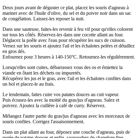
Deux jours avant de déguster ce plat, placez les souris d'agneau à
mariner avec de l'huile d'olive, du sel et du poivre noir dans un sac
de congélation. Laissez-les reposer la nuit.
Dans une sauteuse, faites-les revenir à feu vif pour qu'elles colorent
sur tous les côtés. Réservez-les dans une cocotte allant au four.
Déglacez la poêle avec l'eau pour récupérer les sucs de cuisson.
Versez sur les souris et ajoutez l'ail et les échalotes pelées et détaillez
en gros dés.
Enfournez pour 3 heures à 140-150°C. Retournez-les régulièrement.
Lorsqu'elles sont cuites, débarrassez vous des os et émiettez la
viande en ôtant les déchets ou impuretés.
Récupérez les jus et le gras, avec l'ail et les échalotes confites dans
un bol et placez-le au frais.
Le lendemain, faites cuire vos patates douces au cuit vapeur.
Puis écrasez-les avec la moitié du gras/jus d'agneau. Salez et
poivrez. Ajoutez la cuillère à café de curry. Réservez.
Mélangez l'autre partie du gras/jus d'agneau avec les morceaux de
souris confites. Corrigez l'assaisonnement.
Dans un plat allant au four, déposez une couche d'agneau, puis de
purée de patates douces et enfin, saupoudrez de chapelure fine.