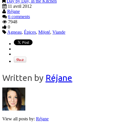
Day by Day, in the Kitchen
11 avril 2012
Réjane
6 comments
7948
0
Agneau
,
Épices
,
Mijoté
,
Viande
Written by
Réjane
View all posts by:
Réjane