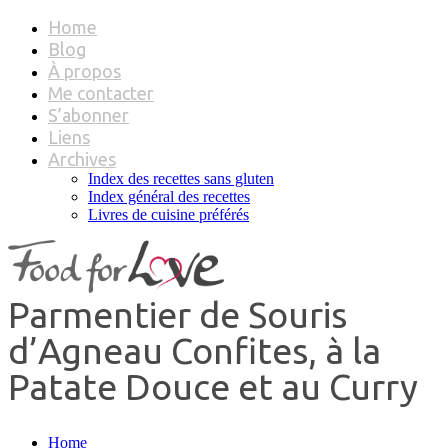
Home
Blog
À propos
Me contacter
S’abonner
Liens
Archives
Index des recettes sans gluten
Index général des recettes
Livres de cuisine préférés
Parmentier de Souris
d’Agneau Confites, à la
Patate Douce et au Curry
Home