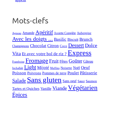
Mots-clefs
Apéritif
Amande
Aubergine
Assiette Complète
Agneau
Avec les doigts ...
Basilic
Brunch
Biscuit
Dessert
Dolce
Chocolat
Citron
Coco
Champignons
Express
Vita
Et avec votre bol de riz ?
Fromage
Fruit
Goûter
Fêtes
Gâteau
Framboise
Light
Mijoté
Oeuf
Noël
Noisette
Inchallah
Muffins
Poisson
Poulet
Pâtisserie
Poivrons
Pommes de terre
Sans gluten
Salade
Sans oeuf
Saumon
Sauce
Végétarien
Viande
Tartes et Quiches
Vanille
Épices