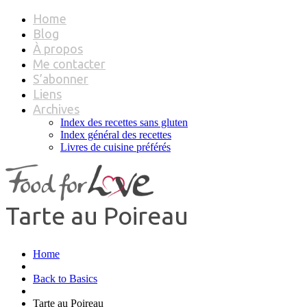
Home
Blog
À propos
Me contacter
S’abonner
Liens
Archives
Index des recettes sans gluten
Index général des recettes
Livres de cuisine préférés
Tarte au Poireau
Home
Back to Basics
Tarte au Poireau