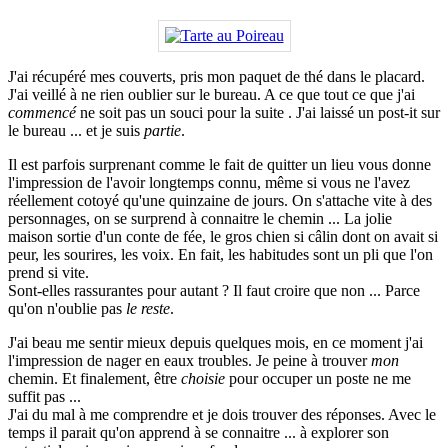
J'ai récupéré mes couverts, pris mon paquet de thé dans le placard.
J'ai veillé à ne rien oublier sur le bureau. A ce que tout ce que j'ai
commencé
ne soit pas un souci pour la suite . J'ai laissé un post-it sur
le bureau ... et je suis
partie
.
Il est parfois surprenant comme le fait de quitter un lieu vous donne
l'impression de l'avoir longtemps connu, même si vous ne l'avez
réellement cotoyé qu'une quinzaine de jours. On s'attache vite à des
personnages, on se surprend à connaitre le chemin ... La jolie
maison sortie d'un conte de fée, le gros chien si câlin dont on avait si
peur, les sourires, les voix. En fait, les habitudes sont un pli que l'on
prend si vite.
Sont-elles rassurantes pour autant ? Il faut croire que non ... Parce
qu'on n'oublie pas
le reste
.
J'ai beau me sentir mieux depuis quelques mois, en ce moment j'ai
l'impression de nager en eaux troubles. Je peine à trouver
mon
chemin. Et finalement, être
choisie
pour occuper un poste ne me
suffit pas ...
J'ai du mal à me comprendre et je dois trouver des réponses. Avec le
temps il parait qu'on apprend à se connaitre ... à explorer son