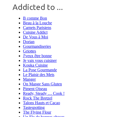
Addicted to ...
B comme Bon
Beau à la Louche
Carnets Parisiens
Cuisine Addict
De Vous à Moi
Dorian
Gourmandiseries
Griottes
J'veux être bonne
Je vais vous cuisiner
Kouka Cuisine
La Pose Gourmande
Le Plaisir des Mets
Manger
On Mange Sans Gluten
Piment Oiseau
Ready, Steady … Cook !
Rock The Bretzel
Talons Hauts et Cacao
Tastespotting
The Flying Flour
Un Flo de bonnes choses