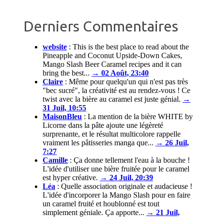
Derniers Commentaires
website
:
This is the best place to read about the
Pineapple and Coconut Upside-Down Cakes,
Mango Slash Beer Caramel recipes and it can
bring the best...
→ 02 Août, 23:40
Claire
:
Même pour quelqu'un qui n'est pas très
"bec sucré", la créativité est au rendez-vous ! Ce
twist avec la bière au caramel est juste génial.
→
31 Juil, 10:55
MaisonBleu
:
La mention de la bière WHITE by
Licorne dans la pâte ajoute une légèreté
surprenante, et le résultat multicolore rappelle
vraiment les pâtisseries manga que...
→ 26 Juil,
7:27
Camille
:
Ça donne tellement l'eau à la bouche !
L'idée d'utiliser une bière fruitée pour le caramel
est hyper créative.
→ 24 Juil, 20:39
Léa
:
Quelle association originale et audacieuse !
L'idée d'incorporer la Mango Slash pour en faire
un caramel fruité et houblonné est tout
simplement géniale. Ça apporte...
→ 21 Juil,