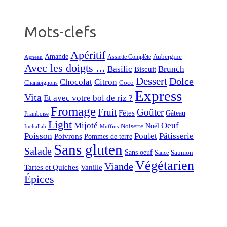
Mots-clefs
Apéritif
Amande
Aubergine
Assiette Complète
Agneau
Avec les doigts ...
Basilic
Brunch
Biscuit
Dessert
Dolce
Chocolat
Citron
Coco
Champignons
Express
Vita
Et avec votre bol de riz ?
Fromage
Fruit
Goûter
Fêtes
Gâteau
Framboise
Light
Mijoté
Oeuf
Noël
Noisette
Inchallah
Muffins
Poisson
Poulet
Pâtisserie
Poivrons
Pommes de terre
Sans gluten
Salade
Sans oeuf
Saumon
Sauce
Végétarien
Viande
Tartes et Quiches
Vanille
Épices