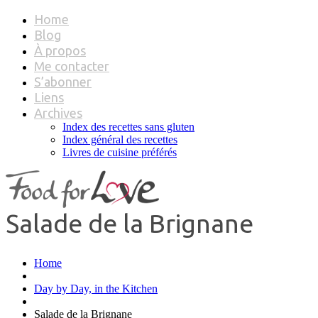
Home
Blog
À propos
Me contacter
S’abonner
Liens
Archives
Index des recettes sans gluten
Index général des recettes
Livres de cuisine préférés
Salade de la Brignane
Home
Day by Day, in the Kitchen
Salade de la Brignane