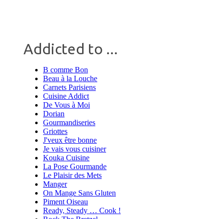
Addicted to ...
B comme Bon
Beau à la Louche
Carnets Parisiens
Cuisine Addict
De Vous à Moi
Dorian
Gourmandiseries
Griottes
J'veux être bonne
Je vais vous cuisiner
Kouka Cuisine
La Pose Gourmande
Le Plaisir des Mets
Manger
On Mange Sans Gluten
Piment Oiseau
Ready, Steady … Cook !