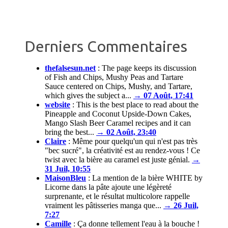
Derniers Commentaires
thefalsesun.net
:
The page keeps its discussion
of Fish and Chips, Mushy Peas and Tartare
Sauce centered on Chips, Mushy, and Tartare,
which gives the subject a...
→ 07 Août, 17:41
website
:
This is the best place to read about the
Pineapple and Coconut Upside-Down Cakes,
Mango Slash Beer Caramel recipes and it can
bring the best...
→ 02 Août, 23:40
Claire
:
Même pour quelqu'un qui n'est pas très
"bec sucré", la créativité est au rendez-vous ! Ce
twist avec la bière au caramel est juste génial.
→
31 Juil, 10:55
MaisonBleu
:
La mention de la bière WHITE by
Licorne dans la pâte ajoute une légèreté
surprenante, et le résultat multicolore rappelle
vraiment les pâtisseries manga que...
→ 26 Juil,
7:27
Camille
:
Ça donne tellement l'eau à la bouche !