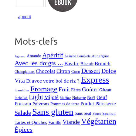
Mots-clefs
Apéritif
Amande
Aubergine
Assiette Complète
Agneau
Avec les doigts ...
Basilic
Brunch
Biscuit
Dessert
Dolce
Chocolat
Citron
Coco
Champignons
Express
Vita
Et avec votre bol de riz ?
Fromage
Fruit
Goûter
Fêtes
Gâteau
Framboise
Light
Mijoté
Oeuf
Noël
Noisette
Inchallah
Muffins
Poisson
Poulet
Pâtisserie
Poivrons
Pommes de terre
Sans gluten
Salade
Sans oeuf
Saumon
Sauce
Végétarien
Viande
Tartes et Quiches
Vanille
Épices