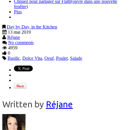
Cliquez pour partager sur Flattr(ouvre dans une nouvelle
fenêtre)
Plus
Day by Day, in the Kitchen
13 mai 2019
Réjane
No comments
4959
0
Basilic
,
Dolce Vita
,
Oeuf
,
Poulet
,
Salade
Written by
Réjane