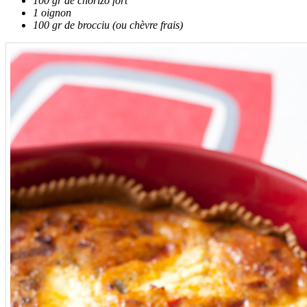
100 gr de chorizo fort
1 oignon
100 gr de brocciu (ou chèvre frais)