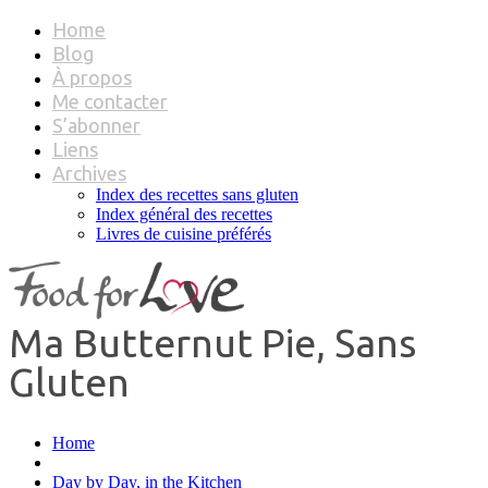
Home
Blog
À propos
Me contacter
S’abonner
Liens
Archives
Index des recettes sans gluten
Index général des recettes
Livres de cuisine préférés
Ma Butternut Pie, Sans
Gluten
Home
Day by Day, in the Kitchen