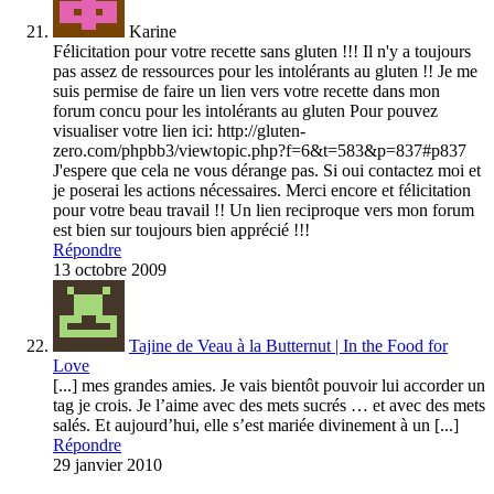
Karine
Félicitation pour votre recette sans gluten !!! Il n'y a toujours
pas assez de ressources pour les intolérants au gluten !! Je me
suis permise de faire un lien vers votre recette dans mon
forum concu pour les intolérants au gluten Pour pouvez
visualiser votre lien ici: http://gluten-
zero.com/phpbb3/viewtopic.php?f=6&t=583&p=837#p837
J'espere que cela ne vous dérange pas. Si oui contactez moi et
je poserai les actions nécessaires. Merci encore et félicitation
pour votre beau travail !! Un lien reciproque vers mon forum
est bien sur toujours bien apprécié !!!
Répondre
13 octobre 2009
Tajine de Veau à la Butternut | In the Food for
Love
[...] mes grandes amies. Je vais bientôt pouvoir lui accorder un
tag je crois. Je l’aime avec des mets sucrés … et avec des mets
salés. Et aujourd’hui, elle s’est mariée divinement à un [...]
Répondre
29 janvier 2010