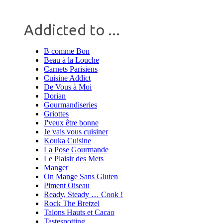
Addicted to ...
B comme Bon
Beau à la Louche
Carnets Parisiens
Cuisine Addict
De Vous à Moi
Dorian
Gourmandiseries
Griottes
J'veux être bonne
Je vais vous cuisiner
Kouka Cuisine
La Pose Gourmande
Le Plaisir des Mets
Manger
On Mange Sans Gluten
Piment Oiseau
Ready, Steady … Cook !
Rock The Bretzel
Talons Hauts et Cacao
Tastespotting