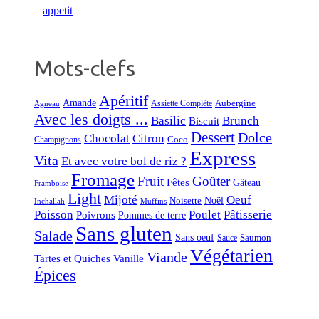
Mots-clefs
Apéritif
Amande
Aubergine
Assiette Complète
Agneau
Avec les doigts ...
Basilic
Brunch
Biscuit
Dessert
Dolce
Chocolat
Citron
Coco
Champignons
Express
Vita
Et avec votre bol de riz ?
Fromage
Fruit
Goûter
Fêtes
Gâteau
Framboise
Light
Mijoté
Oeuf
Noël
Noisette
Inchallah
Muffins
Poisson
Poulet
Pâtisserie
Poivrons
Pommes de terre
Sans gluten
Salade
Sans oeuf
Saumon
Sauce
Végétarien
Viande
Tartes et Quiches
Vanille
Épices