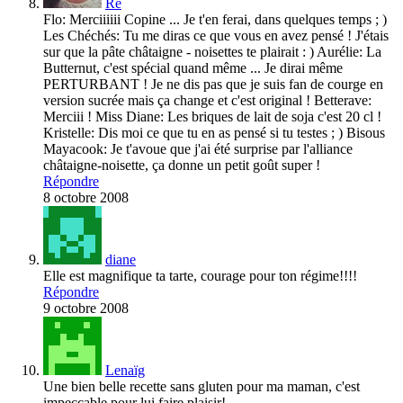
Ré
Flo: Merciiiiii Copine ... Je t'en ferai, dans quelques temps ; )
Les Chéchés: Tu me diras ce que vous en avez pensé ! J'étais
sur que la pâte châtaigne - noisettes te plairait : ) Aurélie: La
Butternut, c'est spécial quand même ... Je dirai même
PERTURBANT ! Je ne dis pas que je suis fan de courge en
version sucrée mais ça change et c'est original ! Betterave:
Merciii ! Miss Diane: Les briques de lait de soja c'est 20 cl !
Kristelle: Dis moi ce que tu en as pensé si tu testes ; ) Bisous
Mayacook: Je t'avoue que j'ai été surprise par l'alliance
châtaigne-noisette, ça donne un petit goût super !
Répondre
8 octobre 2008
diane
Elle est magnifique ta tarte, courage pour ton régime!!!!
Répondre
9 octobre 2008
Lenaïg
Une bien belle recette sans gluten pour ma maman, c'est
impeccable pour lui faire plaisir!