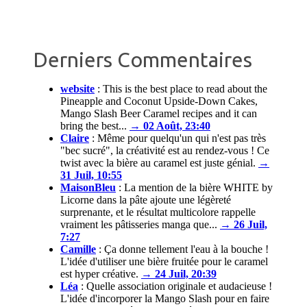
Derniers Commentaires
website
:
This is the best place to read about the
Pineapple and Coconut Upside-Down Cakes,
Mango Slash Beer Caramel recipes and it can
bring the best...
→ 02 Août, 23:40
Claire
:
Même pour quelqu'un qui n'est pas très
"bec sucré", la créativité est au rendez-vous ! Ce
twist avec la bière au caramel est juste génial.
→
31 Juil, 10:55
MaisonBleu
:
La mention de la bière WHITE by
Licorne dans la pâte ajoute une légèreté
surprenante, et le résultat multicolore rappelle
vraiment les pâtisseries manga que...
→ 26 Juil,
7:27
Camille
:
Ça donne tellement l'eau à la bouche !
L'idée d'utiliser une bière fruitée pour le caramel
est hyper créative.
→ 24 Juil, 20:39
Léa
:
Quelle association originale et audacieuse !
L'idée d'incorporer la Mango Slash pour en faire