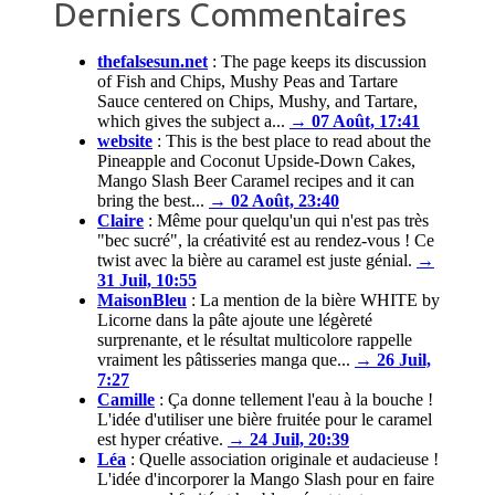
Derniers Commentaires
thefalsesun.net
:
The page keeps its discussion
of Fish and Chips, Mushy Peas and Tartare
Sauce centered on Chips, Mushy, and Tartare,
which gives the subject a...
→ 07 Août, 17:41
website
:
This is the best place to read about the
Pineapple and Coconut Upside-Down Cakes,
Mango Slash Beer Caramel recipes and it can
bring the best...
→ 02 Août, 23:40
Claire
:
Même pour quelqu'un qui n'est pas très
"bec sucré", la créativité est au rendez-vous ! Ce
twist avec la bière au caramel est juste génial.
→
31 Juil, 10:55
MaisonBleu
:
La mention de la bière WHITE by
Licorne dans la pâte ajoute une légèreté
surprenante, et le résultat multicolore rappelle
vraiment les pâtisseries manga que...
→ 26 Juil,
7:27
Camille
:
Ça donne tellement l'eau à la bouche !
L'idée d'utiliser une bière fruitée pour le caramel
est hyper créative.
→ 24 Juil, 20:39
Léa
:
Quelle association originale et audacieuse !
L'idée d'incorporer la Mango Slash pour en faire