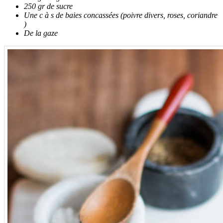
250 gr de sucre
Une c à s de baies concassées (poivre divers, roses, coriandre
)
De la gaze