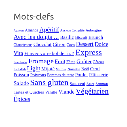
Mots-clefs
Apéritif
Amande
Aubergine
Assiette Complète
Agneau
Avec les doigts ...
Basilic
Brunch
Biscuit
Dessert
Dolce
Chocolat
Citron
Coco
Champignons
Express
Vita
Et avec votre bol de riz ?
Fromage
Fruit
Goûter
Fêtes
Gâteau
Framboise
Light
Mijoté
Oeuf
Noël
Noisette
Inchallah
Muffins
Poisson
Poulet
Pâtisserie
Poivrons
Pommes de terre
Sans gluten
Salade
Sans oeuf
Saumon
Sauce
Végétarien
Viande
Tartes et Quiches
Vanille
Épices