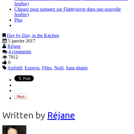
fenêtre)
Cliquez pour partager sur Flattr(ouvre dans une nouvelle
fenêtre)
Plus
Day by Day, in the Kitchen
5 janvier 2017
Réjane
4 comments
7912
0
Apéritif
,
Express
,
Fêtes
,
Noël
,
Sans gluten
Written by
Réjane