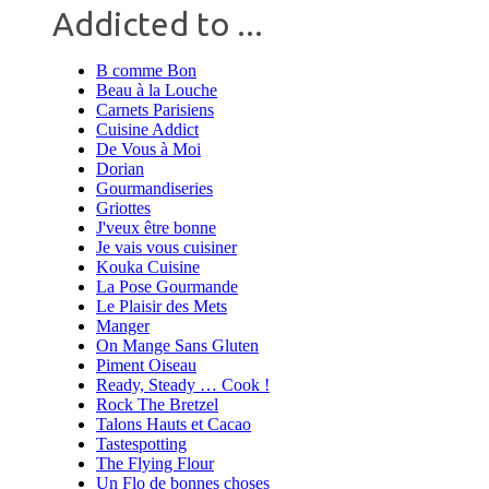
Addicted to ...
B comme Bon
Beau à la Louche
Carnets Parisiens
Cuisine Addict
De Vous à Moi
Dorian
Gourmandiseries
Griottes
J'veux être bonne
Je vais vous cuisiner
Kouka Cuisine
La Pose Gourmande
Le Plaisir des Mets
Manger
On Mange Sans Gluten
Piment Oiseau
Ready, Steady … Cook !
Rock The Bretzel
Talons Hauts et Cacao
Tastespotting
The Flying Flour
Un Flo de bonnes choses