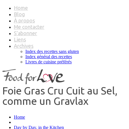
Home
Blog
À propos
Me contacter
S’abonner
Liens
Archives
Index des recettes sans gluten
Index général des recettes
Livres de cuisine préférés
Foie Gras Cru Cuit au Sel,
comme un Gravlax
Home
Day by Day, in the Kitchen