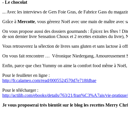
- Le chocolat
... Avec les interviews de Gers Foie Gras, de Fabrice Gass du magazi
Grâce à
Mercotte
, vous gèrerez Noël avec une main de maître avec s
On vous propose aussi des dossiers gourmands : Épicez les fêtes ! Dit
de son dernier livre Sensation Choux et 2 recettes extraites du livre)
Vous retrouverez la sélection de livres sans gluten et sans lactose à off
On vous fait rencontrer … Véronique Niedergang, Amoureusement Soupe
Enfin, parce que chez Yummy on aime la comfort food même à Noël, 
Pour le feuilleter en ligne :
http://fr.calameo.com/read/
0005524570d7e718fdbae
Pour le télécharger :
http://actilib.com/ebooks/
details/763/21/fran%C3%A7ais/
vie-pratique/
Je vous proposerai très bientôt sur le blog les recettes Merry C