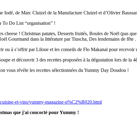
ne Iodé, de Marc Cluizel de la Manufacture Cluizel et d’Olivier Bauss
a To Do List “organisation” !
es cheese ! Christmas patates, Desserts fruités, Boules de Noël (pas qu
, Noël Gourmand dans la littérature par Tiuscha, Des lendemains de fête
rir ou à s’offrir par Liloue et les conseils de Flo Makanaï pour recevoir u
 et découvrir 3 des recettes proposées à la dégustation lors de la 4è
on vous révèle les recettes sélectionnées du Yummy Day Doudou !
cuisine-et-vins/
yummy-magazine-n%C2%B020.html
hristmas que j'ai concocté pour Yummy !