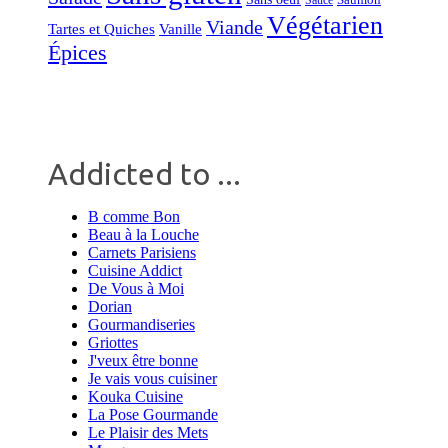
Sauce
Végétarien
Viande
Tartes et Quiches
Vanille
Épices
Addicted to ...
B comme Bon
Beau à la Louche
Carnets Parisiens
Cuisine Addict
De Vous à Moi
Dorian
Gourmandiseries
Griottes
J'veux être bonne
Je vais vous cuisiner
Kouka Cuisine
La Pose Gourmande
Le Plaisir des Mets