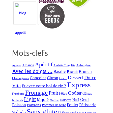
Mots-clefs
Apéritif
Amande
Aubergine
Assiette Complète
Agneau
Avec les doigts ...
Basilic
Brunch
Biscuit
Dessert
Dolce
Chocolat
Citron
Coco
Champignons
Express
Vita
Et avec votre bol de riz ?
Fromage
Fruit
Goûter
Fêtes
Gâteau
Framboise
Light
Mijoté
Oeuf
Noël
Noisette
Inchallah
Muffins
Poisson
Poulet
Pâtisserie
Poivrons
Pommes de terre
Sans gluten
Salade
Sans oeuf
Saumon