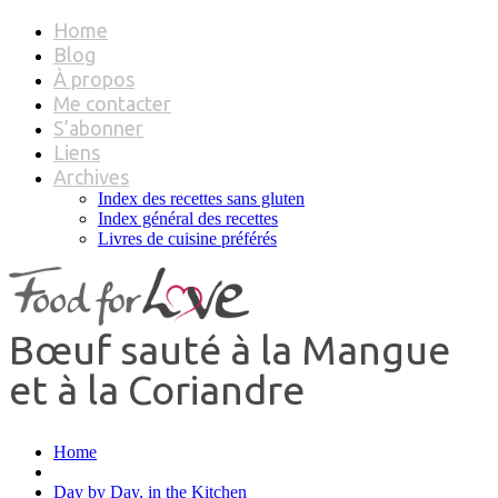
Home
Blog
À propos
Me contacter
S’abonner
Liens
Archives
Index des recettes sans gluten
Index général des recettes
Livres de cuisine préférés
Bœuf sauté à la Mangue
et à la Coriandre
Home
Day by Day, in the Kitchen