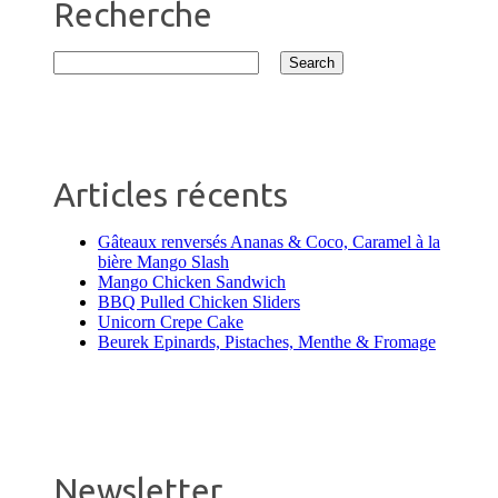
Recherche
Articles récents
Gâteaux renversés Ananas & Coco, Caramel à la
bière Mango Slash
Mango Chicken Sandwich
BBQ Pulled Chicken Sliders
Unicorn Crepe Cake
Beurek Epinards, Pistaches, Menthe & Fromage
Newsletter