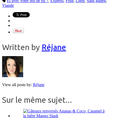
Et avec votre bol de riz ?
,
Express
,
Fruit
,
Light
,
Sans gluten
,
Viande
Written by
Réjane
View all posts by:
Réjane
Sur le même sujet...