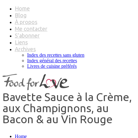
Home
Blog
À propos
Me contacter
S’abonner
Liens
Archives
Index des recettes sans gluten
Index général des recettes
Livres de cuisine préférés
Bavette Sauce à la Crème,
aux Champignons, au
Bacon & au Vin Rouge
Home