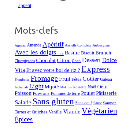
Mots-clefs
Apéritif
Amande
Aubergine
Assiette Complète
Agneau
Avec les doigts ...
Basilic
Brunch
Biscuit
Dessert
Dolce
Chocolat
Citron
Coco
Champignons
Express
Vita
Et avec votre bol de riz ?
Fromage
Fruit
Goûter
Fêtes
Gâteau
Framboise
Light
Mijoté
Oeuf
Noël
Noisette
Inchallah
Muffins
Poisson
Poulet
Pâtisserie
Poivrons
Pommes de terre
Sans gluten
Salade
Sans oeuf
Saumon
Sauce
Végétarien
Viande
Tartes et Quiches
Vanille
Épices