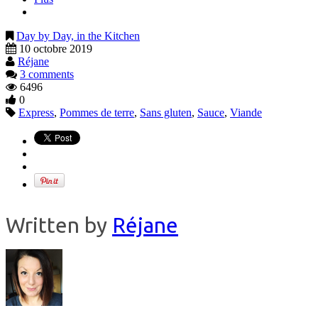
Day by Day, in the Kitchen
10 octobre 2019
Réjane
3 comments
6496
0
Express
,
Pommes de terre
,
Sans gluten
,
Sauce
,
Viande
Written by
Réjane