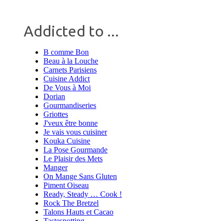
Addicted to ...
B comme Bon
Beau à la Louche
Carnets Parisiens
Cuisine Addict
De Vous à Moi
Dorian
Gourmandiseries
Griottes
J'veux être bonne
Je vais vous cuisiner
Kouka Cuisine
La Pose Gourmande
Le Plaisir des Mets
Manger
On Mange Sans Gluten
Piment Oiseau
Ready, Steady … Cook !
Rock The Bretzel
Talons Hauts et Cacao
Tastespotting