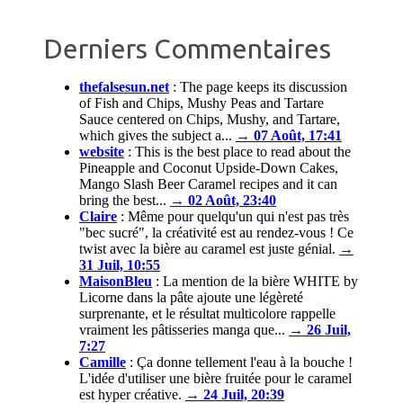
Derniers Commentaires
thefalsesun.net
:
The page keeps its discussion
of Fish and Chips, Mushy Peas and Tartare
Sauce centered on Chips, Mushy, and Tartare,
which gives the subject a...
→ 07 Août, 17:41
website
:
This is the best place to read about the
Pineapple and Coconut Upside-Down Cakes,
Mango Slash Beer Caramel recipes and it can
bring the best...
→ 02 Août, 23:40
Claire
:
Même pour quelqu'un qui n'est pas très
"bec sucré", la créativité est au rendez-vous ! Ce
twist avec la bière au caramel est juste génial.
→
31 Juil, 10:55
MaisonBleu
:
La mention de la bière WHITE by
Licorne dans la pâte ajoute une légèreté
surprenante, et le résultat multicolore rappelle
vraiment les pâtisseries manga que...
→ 26 Juil,
7:27
Camille
:
Ça donne tellement l'eau à la bouche !
L'idée d'utiliser une bière fruitée pour le caramel
est hyper créative.
→ 24 Juil, 20:39