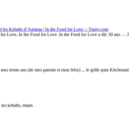
t les Kebabs d’Agneau | In the Food for Love -- Topsy.com
od for Love, In the Food for Love. In the Food for Love a dit: 30 ans …
es trente ans (de mes parents et mon frère) ... le grille pain Kitchenaid
en tes kebabs, miam