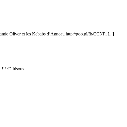
 Jamie Oliver et les Kebabs d’Agneau http://goo.gl/fb/CCNPi [...]
 !!! :D bisous