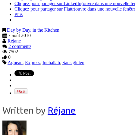
Cliquez pour partager sur LinkedIn(ouvre dans une nouvelle fe
Cliquez pour partager sur Flattr(ouvre dans une nouvelle fenêtr
Plus
Day by Day, in the Kitchen
7 août 2010
Réjane
2 comments
7502
0
Agneau
,
Express
,
Inchallah
,
Sans gluten
Written by
Réjane