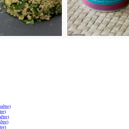
.
nêtre)
tre)
être)
être)
tre)