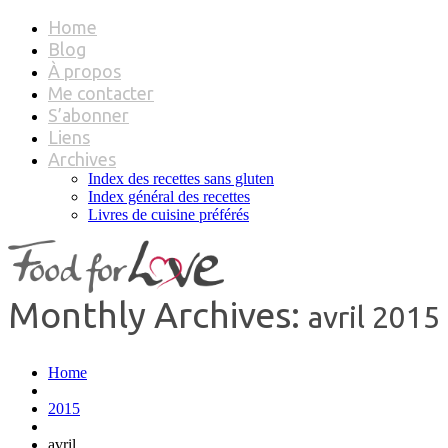
Home
Blog
À propos
Me contacter
S’abonner
Liens
Archives
Index des recettes sans gluten
Index général des recettes
Livres de cuisine préférés
Monthly Archives:
avril 2015
Home
2015
avril