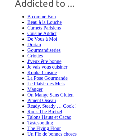
Addicted to ...
B comme Bon
Beau à la Louche
Carnets Parisiens
Cuisine Addict
De Vous à Moi
Dorian
Gourmandiseries
Griottes
J'veux être bonne
Je vais vous cuisiner
Kouka Cuisine
La Pose Gourmande
Le Plaisir des Mets
Manger
On Mange Sans Gluten
Piment Oiseau
Ready, Steady … Cook !
Rock The Bretzel
Talons Hauts et Cacao
Tastespotting
The Flying Flour
Un Flo de bonnes choses