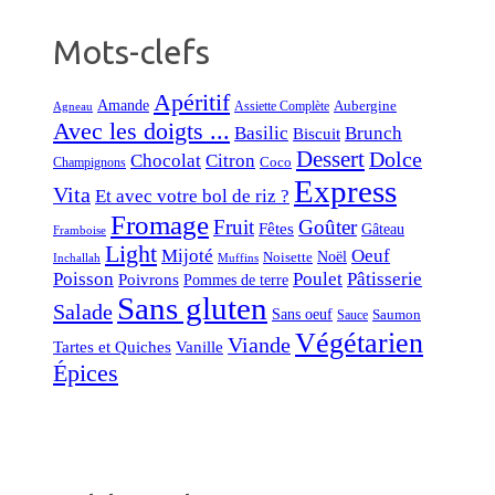
Mots-clefs
Apéritif
Amande
Aubergine
Assiette Complète
Agneau
Avec les doigts ...
Basilic
Brunch
Biscuit
Dessert
Dolce
Chocolat
Citron
Coco
Champignons
Express
Vita
Et avec votre bol de riz ?
Fromage
Fruit
Goûter
Fêtes
Gâteau
Framboise
Light
Mijoté
Oeuf
Noël
Noisette
Inchallah
Muffins
Poisson
Poulet
Pâtisserie
Poivrons
Pommes de terre
Sans gluten
Salade
Sans oeuf
Saumon
Sauce
Végétarien
Viande
Tartes et Quiches
Vanille
Épices