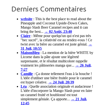
Derniers Commentaires
website
:
This is the best place to read about the
Pineapple and Coconut Upside-Down Cakes,
Mango Slash Beer Caramel recipes and it can
bring the best...
→ 02 Août, 23:40
Claire
:
Même pour quelqu'un qui n'est pas très
"bec sucré", la créativité est au rendez-vous ! Ce
twist avec la bière au caramel est juste génial.
→
31 Juil, 10:55
MaisonBleu
:
La mention de la bière WHITE by
Licorne dans la pâte ajoute une légèreté
surprenante, et le résultat multicolore rappelle
vraiment les pâtisseries manga que...
→ 26 Juil,
7:27
Camille
:
Ça donne tellement l'eau à la bouche !
L'idée d'utiliser une bière fruitée pour le caramel
est hyper créative.
→ 24 Juil, 20:39
Léa
:
Quelle association originale et audacieuse !
L'idée d'incorporer la Mango Slash pour en faire
un caramel fruité et houblonné est tout
simplement géniale. Ça apporte...
→ 21 Juil,
12:45