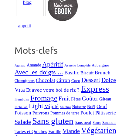
Mots-clefs
Apéritif
Amande
Aubergine
Assiette Complète
Agneau
Avec les doigts ...
Basilic
Brunch
Biscuit
Dessert
Dolce
Chocolat
Citron
Coco
Champignons
Express
Vita
Et avec votre bol de riz ?
Fromage
Fruit
Goûter
Fêtes
Gâteau
Framboise
Light
Mijoté
Oeuf
Noël
Noisette
Inchallah
Muffins
Poisson
Poulet
Pâtisserie
Poivrons
Pommes de terre
Sans gluten
Salade
Sans oeuf
Saumon
Sauce
Végétarien
Viande
Tartes et Quiches
Vanille