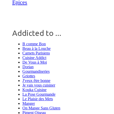
Épices
Addicted to ...
B comme Bon
Beau à la Louche
Carnets Parisiens
Cuisine Addict
De Vous à Moi
Dorian
Gourmandiseries
Griottes
J'veux être bonne
Je vais vous cuisiner
Kouka Cuisine
La Pose Gourmande
Le Plaisir des Mets
Manger
On Mange Sans Gluten
Piment Oiseau