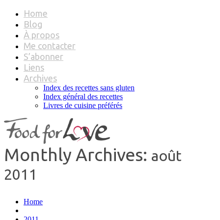
Home
Blog
À propos
Me contacter
S’abonner
Liens
Archives
Index des recettes sans gluten
Index général des recettes
Livres de cuisine préférés
Monthly Archives:
août
2011
Home
2011