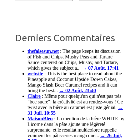
Derniers Commentaires
thefalsesun.net
:
The page keeps its discussion
of Fish and Chips, Mushy Peas and Tartare
Sauce centered on Chips, Mushy, and Tartare,
which gives the subject a...
→ 07 Août, 17:41
website
:
This is the best place to read about the
Pineapple and Coconut Upside-Down Cakes,
Mango Slash Beer Caramel recipes and it can
bring the best...
→ 02 Août, 23:40
Claire
:
Même pour quelqu'un qui n'est pas très
"bec sucré", la créativité est au rendez-vous ! Ce
twist avec la bière au caramel est juste génial.
→
31 Juil, 10:55
MaisonBleu
:
La mention de la bière WHITE by
Licorne dans la pâte ajoute une légèreté
surprenante, et le résultat multicolore rappelle
vraiment les pâtisseries manga que...
→ 26 Juil,