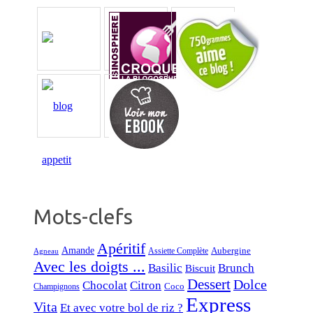
Mots-clefs
Apéritif
Amande
Aubergine
Assiette Complète
Agneau
Avec les doigts ...
Basilic
Brunch
Biscuit
Dessert
Dolce
Chocolat
Citron
Coco
Champignons
Express
Vita
Et avec votre bol de riz ?