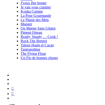
J'veux être bonne
Je vais vous cuisiner
Kouka Cuisine
La Pose Gourmande
Le Plaisir des Mets
Manger
On Mange Sans Gluten
Piment Oiseau
Ready, Steady … Cook !
Rock The Bretzel
Talons Hauts et Cacao
Tastespotting
The Flying Flour
Un Flo de bonnes choses