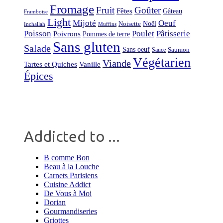
Fromage
Fruit
Goûter
Fêtes
Gâteau
Framboise
Light
Mijoté
Oeuf
Noël
Noisette
Inchallah
Muffins
Poisson
Poulet
Pâtisserie
Poivrons
Pommes de terre
Sans gluten
Salade
Sans oeuf
Saumon
Sauce
Végétarien
Viande
Tartes et Quiches
Vanille
Épices
Addicted to ...
B comme Bon
Beau à la Louche
Carnets Parisiens
Cuisine Addict
De Vous à Moi
Dorian
Gourmandiseries
Griottes