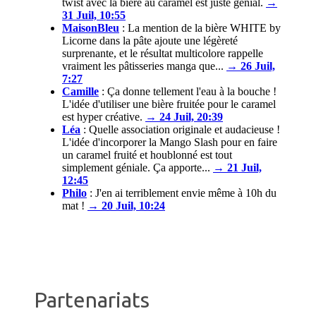
twist avec la bière au caramel est juste génial.
→
31 Juil, 10:55
MaisonBleu
:
La mention de la bière WHITE by
Licorne dans la pâte ajoute une légèreté
surprenante, et le résultat multicolore rappelle
vraiment les pâtisseries manga que...
→ 26 Juil,
7:27
Camille
:
Ça donne tellement l'eau à la bouche !
L'idée d'utiliser une bière fruitée pour le caramel
est hyper créative.
→ 24 Juil, 20:39
Léa
:
Quelle association originale et audacieuse !
L'idée d'incorporer la Mango Slash pour en faire
un caramel fruité et houblonné est tout
simplement géniale. Ça apporte...
→ 21 Juil,
12:45
Philo
:
J'en ai terriblement envie même à 10h du
mat !
→ 20 Juil, 10:24
Partenariats