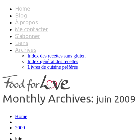
Home
Blog
À propos
Me contacter
S’abonner
Liens
Archives
Index des recettes sans gluten
Index général des recettes
Livres de cuisine préférés
Monthly Archives:
juin 2009
Home
2009
juin