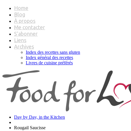
Home
Blog
À propos
Me contacter
S’abonner
Liens
Archives
Index des recettes sans gluten
Index général des recettes
Livres de cuisine préférés
Day by Day, in the Kitchen
Rougail Saucisse