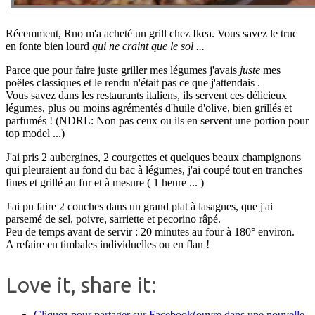
Récemment, Rno m'a acheté un grill chez Ikea. Vous savez le truc
en fonte bien lourd
qui ne craint que le sol ...
Parce que pour faire juste griller mes légumes j'avais
juste
mes
poëles classiques et le rendu n'était pas ce que j'attendais .
Vous savez dans les restaurants italiens, ils servent ces délicieux
légumes, plus ou moins agrémentés d'huile d'olive, bien grillés et
parfumés ! (NDRL: Non pas ceux ou ils en servent une portion pour
top model ...)
J'ai pris 2 aubergines, 2 courgettes et quelques beaux champignons
qui pleuraient au fond du bac à légumes, j'ai coupé tout en tranches
fines et grillé au fur et à mesure ( 1 heure ... )
J'ai pu faire 2 couches dans un grand plat à lasagnes, que j'ai
parsemé de sel, poivre, sarriette et pecorino râpé.
Peu de temps avant de servir : 20 minutes au four à 180° environ.
A refaire en timbales individuelles ou en flan !
Love it, share it:
Cliquez pour partager sur Facebook(ouvre dans une nouvelle