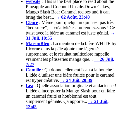
website
:
This is the best place to read about the
Pineapple and Coconut Upside-Down Cakes,
Mango Slash Beer Caramel recipes and it can
bring the best...
→ 02 Août, 23:40
Claire
:
Même pour quelqu'un qui n'est pas très
"bec sucré", la créativité est au rendez-vous ! Ce
twist avec la bière au caramel est juste génial.
→
31 Juil, 10:55
MaisonBleu
:
La mention de la bière WHITE by
Licorne dans la pâte ajoute une légèreté
surprenante, et le résultat multicolore rappelle
vraiment les pâtisseries manga que...
→ 26 Juil,
7:27
Camille
:
Ça donne tellement l'eau à la bouche !
L'idée d'utiliser une bière fruitée pour le caramel
est hyper créative.
→ 24 Juil, 20:39
Léa
:
Quelle association originale et audacieuse !
L'idée d'incorporer la Mango Slash pour en faire
un caramel fruité et houblonné est tout
simplement géniale. Ça apporte...
→ 21 Juil,
12:45