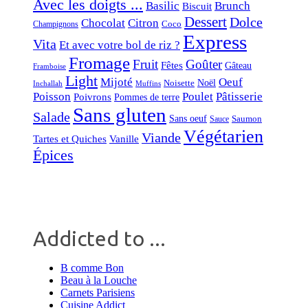
Avec les doigts ...
Basilic
Brunch
Biscuit
Dessert
Dolce
Chocolat
Citron
Coco
Champignons
Express
Vita
Et avec votre bol de riz ?
Fromage
Fruit
Goûter
Fêtes
Gâteau
Framboise
Light
Mijoté
Oeuf
Noël
Noisette
Inchallah
Muffins
Poisson
Poulet
Pâtisserie
Poivrons
Pommes de terre
Sans gluten
Salade
Sans oeuf
Saumon
Sauce
Végétarien
Viande
Tartes et Quiches
Vanille
Épices
Addicted to ...
B comme Bon
Beau à la Louche
Carnets Parisiens
Cuisine Addict