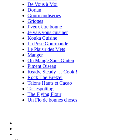
De Vous à Moi
Dorian
Gourmandiseries
Griottes
J'veux être bonne
Je vais vous cuisiner
Kouka Cuisine
La Pose Gourmande
Le Plaisir des Mets
Manger
On Mange Sans Gluten
Piment Oiseau
Ready, Steady … Cook !
Rock The Bretzel
Talons Hauts et Cacao
Tastespotting
The Flying Flour
Un Flo de bonnes choses