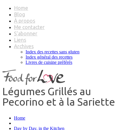
Home
Blog
À propos
Me contacter
S’abonner
Liens
Archives
Index des recettes sans gluten
Index général des recettes
Livres de cuisine préférés
Légumes Grillés au
Pecorino et à la Sariette
Home
Day by Day, in the Kitchen