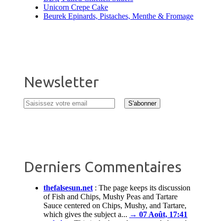
Unicorn Crepe Cake
Beurek Epinards, Pistaches, Menthe & Fromage
Newsletter
Derniers Commentaires
thefalsesun.net
:
The page keeps its discussion
of Fish and Chips, Mushy Peas and Tartare
Sauce centered on Chips, Mushy, and Tartare,
which gives the subject a...
→ 07 Août, 17:41