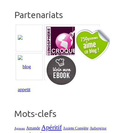
Partenariats
Mots-clefs
Apéritif
Amande
Aubergine
Assiette Complète
Agneau