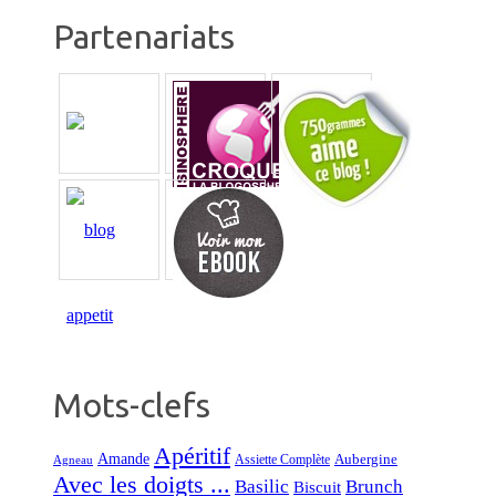
Partenariats
Mots-clefs
Apéritif
Amande
Aubergine
Assiette Complète
Agneau
Avec les doigts ...
Basilic
Brunch
Biscuit