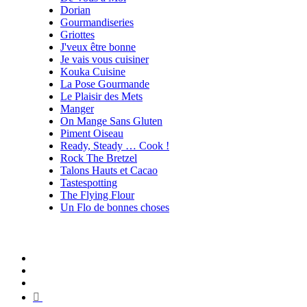
Dorian
Gourmandiseries
Griottes
J'veux être bonne
Je vais vous cuisiner
Kouka Cuisine
La Pose Gourmande
Le Plaisir des Mets
Manger
On Mange Sans Gluten
Piment Oiseau
Ready, Steady … Cook !
Rock The Bretzel
Talons Hauts et Cacao
Tastespotting
The Flying Flour
Un Flo de bonnes choses