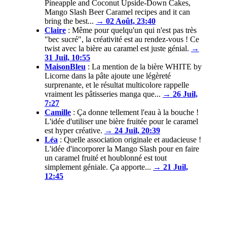
Pineapple and Coconut Upside-Down Cakes,
Mango Slash Beer Caramel recipes and it can
bring the best...
→ 02 Août, 23:40
Claire
:
Même pour quelqu'un qui n'est pas très
"bec sucré", la créativité est au rendez-vous ! Ce
twist avec la bière au caramel est juste génial.
→
31 Juil, 10:55
MaisonBleu
:
La mention de la bière WHITE by
Licorne dans la pâte ajoute une légèreté
surprenante, et le résultat multicolore rappelle
vraiment les pâtisseries manga que...
→ 26 Juil,
7:27
Camille
:
Ça donne tellement l'eau à la bouche !
L'idée d'utiliser une bière fruitée pour le caramel
est hyper créative.
→ 24 Juil, 20:39
Léa
:
Quelle association originale et audacieuse !
L'idée d'incorporer la Mango Slash pour en faire
un caramel fruité et houblonné est tout
simplement géniale. Ça apporte...
→ 21 Juil,
12:45