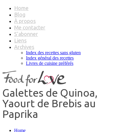
Home
Blog
À propos
Me contacter
S’abonner
Liens
Archives
Index des recettes sans gluten
Index général des recettes
Livres de cuisine préférés
Galettes de Quinoa,
Yaourt de Brebis au
Paprika
Home