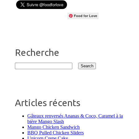
Food for Love
Recherche
Articles récents
Gâteaux renversés Ananas & Coco, Caramel à la
bière Mango Slash
Mango Chicken Sandwich
BBQ Pulled Chicken Sliders
Unicorn Crepe Cake