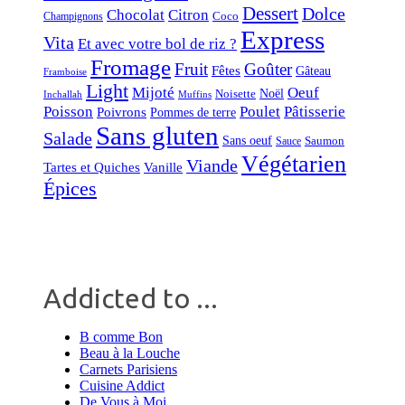
Dessert
Dolce
Chocolat
Citron
Coco
Champignons
Express
Vita
Et avec votre bol de riz ?
Fromage
Fruit
Goûter
Fêtes
Gâteau
Framboise
Light
Mijoté
Oeuf
Noël
Noisette
Inchallah
Muffins
Poisson
Poulet
Pâtisserie
Poivrons
Pommes de terre
Sans gluten
Salade
Sans oeuf
Saumon
Sauce
Végétarien
Viande
Tartes et Quiches
Vanille
Épices
Addicted to ...
B comme Bon
Beau à la Louche
Carnets Parisiens
Cuisine Addict
De Vous à Moi