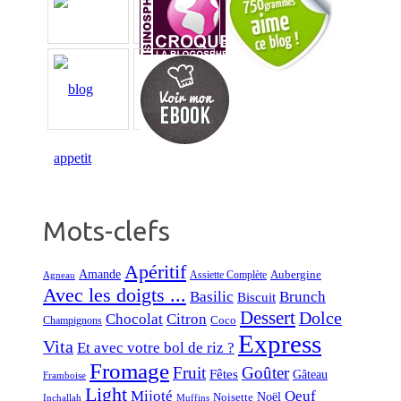
Mots-clefs
Apéritif
Amande
Aubergine
Assiette Complète
Agneau
Avec les doigts ...
Basilic
Brunch
Biscuit
Dessert
Dolce
Chocolat
Citron
Coco
Champignons
Express
Vita
Et avec votre bol de riz ?
Fromage
Fruit
Goûter
Fêtes
Gâteau
Framboise
Light
Mijoté
Oeuf
Noël
Noisette
Inchallah
Muffins