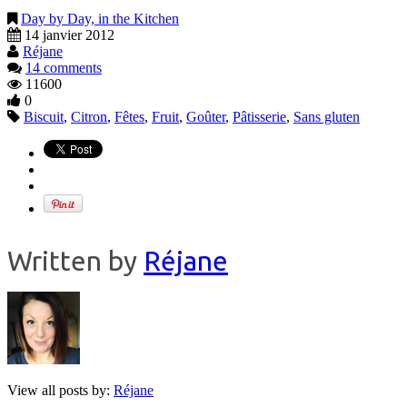
Day by Day, in the Kitchen
14 janvier 2012
Réjane
14 comments
11600
0
Biscuit
,
Citron
,
Fêtes
,
Fruit
,
Goûter
,
Pâtisserie
,
Sans gluten
Written by
Réjane
View all posts by:
Réjane