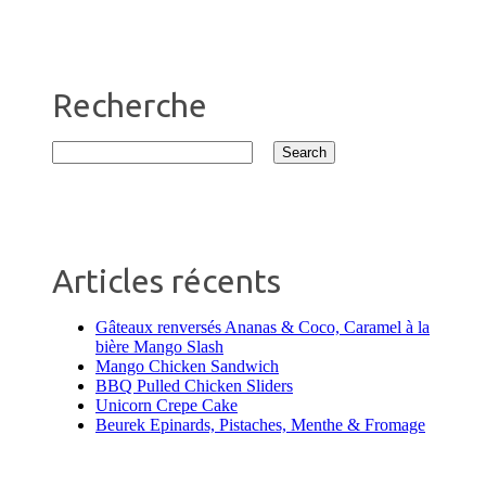
Recherche
Articles récents
Gâteaux renversés Ananas & Coco, Caramel à la
bière Mango Slash
Mango Chicken Sandwich
BBQ Pulled Chicken Sliders
Unicorn Crepe Cake
Beurek Epinards, Pistaches, Menthe & Fromage