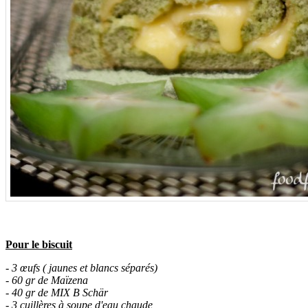
Pour le biscuit
- 3 œufs ( jaunes et blancs séparés)
- 60 gr de Maïzena
- 40 gr de MIX B Schär
- 3 cuillères à soupe d'eau chaude