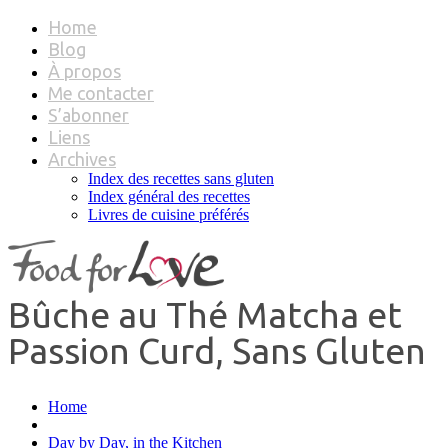
Home
Blog
À propos
Me contacter
S’abonner
Liens
Archives
Index des recettes sans gluten
Index général des recettes
Livres de cuisine préférés
Bûche au Thé Matcha et
Passion Curd, Sans Gluten
Home
Day by Day, in the Kitchen