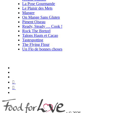
La Pose Gourmande
Le Plaisir des Mets
Manger
On Mange Sans Gluten
Piment Oiseau
Ready, Steady … Cook !
Rock The Bretzel
Talons Hauts et Cacao
Tastespotting
The Flying Flour
Un Flo de bonnes choses
•
© 2026