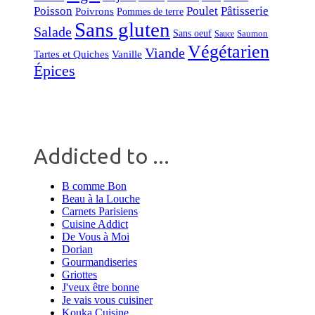
Poisson
Poulet
Pâtisserie
Poivrons
Pommes de terre
Sans gluten
Salade
Sans oeuf
Saumon
Sauce
Végétarien
Viande
Tartes et Quiches
Vanille
Épices
Addicted to ...
B comme Bon
Beau à la Louche
Carnets Parisiens
Cuisine Addict
De Vous à Moi
Dorian
Gourmandiseries
Griottes
J'veux être bonne
Je vais vous cuisiner
Kouka Cuisine