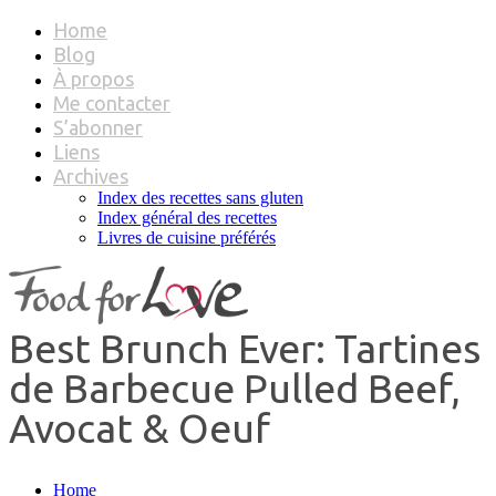
Home
Blog
À propos
Me contacter
S’abonner
Liens
Archives
Index des recettes sans gluten
Index général des recettes
Livres de cuisine préférés
Best Brunch Ever: Tartines
de Barbecue Pulled Beef,
Avocat & Oeuf
Home