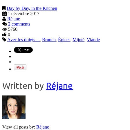
Day by Day, in the Kitchen
1 décembre 2017
Réjane
2 comments
5760
0
Avec les doigts ...
,
Brunch
,
Épices
,
Mijoté
,
Viande
Written by
Réjane
View all posts by:
Réjane