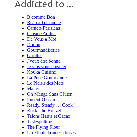
Addicted to ...
B comme Bon
Beau à la Louche
Carnets Parisiens
Cuisine Addict
De Vous à Moi
Dorian
Gourmandiseries
Griottes
J'veux être bonne
Je vais vous cuisiner
Kouka Cuisine
La Pose Gourmande
Le Plaisir des Mets
Manger
On Mange Sans Gluten
Piment Oiseau
Ready, Steady … Cook !
Rock The Bretzel
Talons Hauts et Cacao
Tastespotting
The Flying Flour
Un Flo de bonnes choses