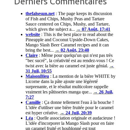
Derniers Commentaires
thefalsesun.net
:
The page keeps its discussion
of Fish and Chips, Mushy Peas and Tartare
Sauce centered on Chips, Mushy, and Tartare,
which gives the subject a...
→ 07 Août, 17:41
website
:
This is the best place to read about the
Pineapple and Coconut Upside-Down Cakes,
Mango Slash Beer Caramel recipes and it can
bring the best...
→ 02 Août, 23:40
Claire
:
Même pour quelqu'un qui n'est pas très
"bec sucré", la créativité est au rendez-vous ! Ce
twist avec la bière au caramel est juste génial.
→
31 Juil, 10:55
MaisonBleu
:
La mention de la bière WHITE by
Licorne dans la pâte ajoute une légèreté
surprenante, et le résultat multicolore rappelle
vraiment les pâtisseries manga que...
→ 26 Juil,
7:27
Camille
:
Ça donne tellement l'eau à la bouche !
L'idée d'utiliser une bière fruitée pour le caramel
est hyper créative.
→ 24 Juil, 20:39
Léa
:
Quelle association originale et audacieuse !
L'idée d'incorporer la Mango Slash pour en faire
un caramel fruité et houblonné est tout