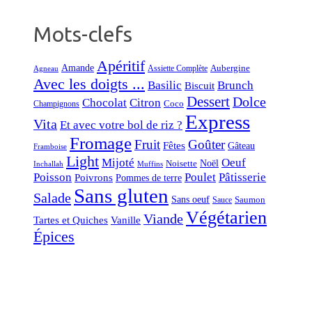
Mots-clefs
Apéritif
Amande
Aubergine
Assiette Complète
Agneau
Avec les doigts ...
Basilic
Brunch
Biscuit
Dessert
Dolce
Chocolat
Citron
Coco
Champignons
Express
Vita
Et avec votre bol de riz ?
Fromage
Fruit
Goûter
Fêtes
Gâteau
Framboise
Light
Mijoté
Oeuf
Noël
Noisette
Inchallah
Muffins
Poisson
Poulet
Pâtisserie
Poivrons
Pommes de terre
Sans gluten
Salade
Sans oeuf
Saumon
Sauce
Végétarien
Viande
Tartes et Quiches
Vanille
Épices