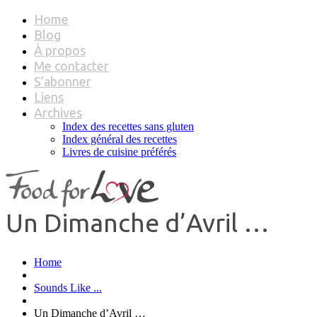
Home
Blog
À propos
Me contacter
S’abonner
Liens
Archives
Index des recettes sans gluten
Index général des recettes
Livres de cuisine préférés
Un Dimanche d’Avril …
Home
Sounds Like ...
Un Dimanche d’Avril …