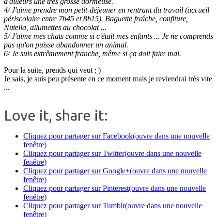
d'ailleurs une très grosse dormeuse.
4/ J'aime prendre mon petit-déjeuner en rentrant du travail (accueil
périscolaire entre 7h45 et 8h15). Baguette fraîche, confiture,
Nutella, allumettes au chocolat ...
5/ J'aime mes chats comme si c'était mes enfants ... Je ne comprends
pas qu'on puisse abandonner un animal.
6/ Je suis extrêmement franche, même si ça doit faire mal.
Pour la suite, prends qui veut ; )
Je sais, je suis peu présente en ce moment mais je reviendrai très vite
...
Love it, share it:
Cliquez pour partager sur Facebook(ouvre dans une nouvelle
fenêtre)
Cliquez pour partager sur Twitter(ouvre dans une nouvelle
fenêtre)
Cliquez pour partager sur Google+(ouvre dans une nouvelle
fenêtre)
Cliquez pour partager sur Pinterest(ouvre dans une nouvelle
fenêtre)
Cliquez pour partager sur Tumblr(ouvre dans une nouvelle
fenêtre)