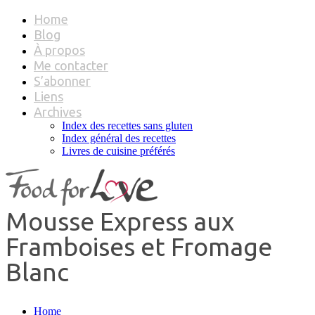
Home
Blog
À propos
Me contacter
S’abonner
Liens
Archives
Index des recettes sans gluten
Index général des recettes
Livres de cuisine préférés
Mousse Express aux
Framboises et Fromage
Blanc
Home