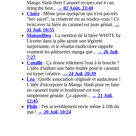
Mango Slash Beer Caramel recipes and it can
bring the best...
→ 02 Août, 23:40
Claire
:
Même pour quelqu'un qui n'est pas très
"bec sucré", la créativité est au rendez-vous ! Ce
twist avec la bière au caramel est juste génial.
→
31 Juil, 10:55
MaisonBleu
:
La mention de la bière WHITE by
Licorne dans la pâte ajoute une légèreté
surprenante, et le résultat multicolore rappelle
vraiment les pâtisseries manga que...
→ 26 Juil,
7:27
Camille
:
Ça donne tellement l'eau à la bouche !
L'idée d'utiliser une bière fruitée pour le caramel
est hyper créative.
→ 24 Juil, 20:39
Léa
:
Quelle association originale et audacieuse !
L'idée d'incorporer la Mango Slash pour en faire
un caramel fruité et houblonné est tout
simplement géniale. Ça apporte...
→ 21 Juil,
12:45
Philo
:
J'en ai terriblement envie même à 10h du
mat !
→ 20 Juil, 10:24