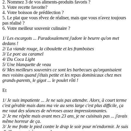
2. Nommez 3 de vos aliments-produits favoris ?
3. Votre recette favorite?
4. Votre boisson de prédilection ?
5. Le plat que vous rêvez de réaliser, mais que vous n'avez toujours
pas réalisé ?
6. Votre meilleur souvenir culinaire ?
1/ Les escargots ... Paradoxalement j'adore le beurre qu'on met
dedans !
2/ La viande rouge, la ciboulette et les framboises
3/ Le porc au caramel
4/ Du Coca Light
5/ Une blanquette de veau
6/ Mes meilleurs souvenirs ce sont les barbecues qu'organisaient
mes voisins quand j'étais petite et les repas dominicaux chez mes
grands-parents, le gigot ... le poulet rôti !
Et
1/ Je suis impatiente ... Je ne sais pas attendre. Alors, à court terme
c'est gérable mais dans ma vie au sens large c'est plus difficile, ça
me vaut des séances de névroses assez impressionnantes.
2/ Je me répète mais avant mes 23 ans, je ne cuisinais pas ... j'avais
même horreur de ça.
3/ Je me frotte le pied contre le drap le soir pour m'endormir. Je suis