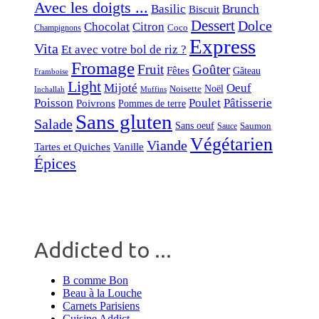
Avec les doigts ...
Basilic
Brunch
Biscuit
Dessert
Dolce
Chocolat
Citron
Coco
Champignons
Express
Vita
Et avec votre bol de riz ?
Fromage
Fruit
Goûter
Fêtes
Gâteau
Framboise
Light
Mijoté
Oeuf
Noël
Noisette
Inchallah
Muffins
Poisson
Poulet
Pâtisserie
Poivrons
Pommes de terre
Sans gluten
Salade
Sans oeuf
Saumon
Sauce
Végétarien
Viande
Tartes et Quiches
Vanille
Épices
Addicted to ...
B comme Bon
Beau à la Louche
Carnets Parisiens
Cuisine Addict