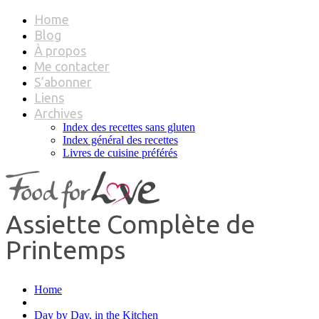
Home
Blog
À propos
Me contacter
S’abonner
Liens
Archives
Index des recettes sans gluten
Index général des recettes
Livres de cuisine préférés
Assiette Complète de
Printemps
Home
Day by Day, in the Kitchen