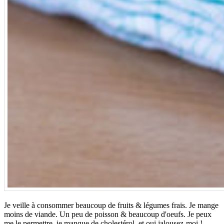
Je veille à consommer beaucoup de fruits & légumes frais. Je mange
moins de viande. Un peu de poisson & beaucoup d'oeufs. Je peux
me le permettre, je manque de cholestérol, et oui jalousez-moi !