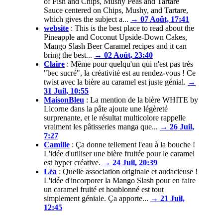
of Fish and Chips, Mushy Peas and Tartare
Sauce centered on Chips, Mushy, and Tartare,
which gives the subject a...
→ 07 Août, 17:41
website
:
This is the best place to read about the
Pineapple and Coconut Upside-Down Cakes,
Mango Slash Beer Caramel recipes and it can
bring the best...
→ 02 Août, 23:40
Claire
:
Même pour quelqu'un qui n'est pas très
"bec sucré", la créativité est au rendez-vous ! Ce
twist avec la bière au caramel est juste génial.
→
31 Juil, 10:55
MaisonBleu
:
La mention de la bière WHITE by
Licorne dans la pâte ajoute une légèreté
surprenante, et le résultat multicolore rappelle
vraiment les pâtisseries manga que...
→ 26 Juil,
7:27
Camille
:
Ça donne tellement l'eau à la bouche !
L'idée d'utiliser une bière fruitée pour le caramel
est hyper créative.
→ 24 Juil, 20:39
Léa
:
Quelle association originale et audacieuse !
L'idée d'incorporer la Mango Slash pour en faire
un caramel fruité et houblonné est tout
simplement géniale. Ça apporte...
→ 21 Juil,
12:45