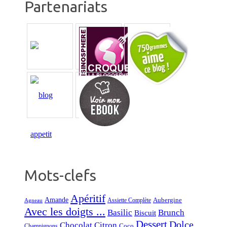
Partenariats
Mots-clefs
Apéritif
Amande
Aubergine
Assiette Complète
Agneau
Avec les doigts ...
Basilic
Brunch
Biscuit
Dessert
Dolce
Chocolat
Citron
Coco
Champignons