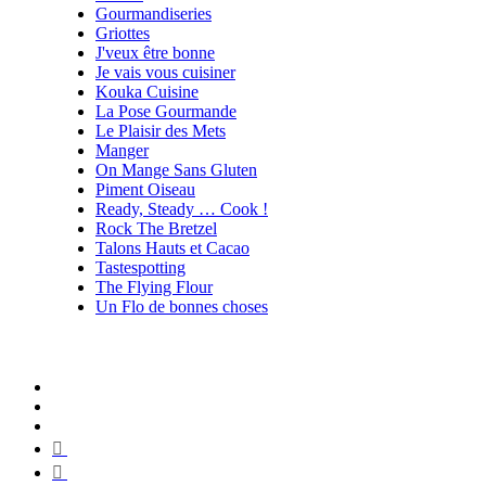
Gourmandiseries
Griottes
J'veux être bonne
Je vais vous cuisiner
Kouka Cuisine
La Pose Gourmande
Le Plaisir des Mets
Manger
On Mange Sans Gluten
Piment Oiseau
Ready, Steady … Cook !
Rock The Bretzel
Talons Hauts et Cacao
Tastespotting
The Flying Flour
Un Flo de bonnes choses