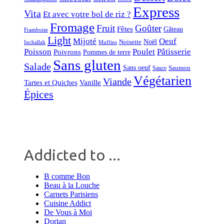
Express
Vita
Et avec votre bol de riz ?
Fromage
Fruit
Goûter
Fêtes
Gâteau
Framboise
Light
Mijoté
Oeuf
Noël
Noisette
Inchallah
Muffins
Poisson
Poulet
Pâtisserie
Poivrons
Pommes de terre
Sans gluten
Salade
Sans oeuf
Saumon
Sauce
Végétarien
Viande
Tartes et Quiches
Vanille
Épices
Addicted to ...
B comme Bon
Beau à la Louche
Carnets Parisiens
Cuisine Addict
De Vous à Moi
Dorian