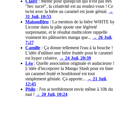
Claire
:
Même pour quelqu'un qui n'est pas très
"bec sucré", la créativité est au rendez-vous ! Ce
twist avec la bière au caramel est juste génial.
→
31 Juil, 10:55
MaisonBleu
:
La mention de la bière WHITE by
Licorne dans la pâte ajoute une légèreté
surprenante, et le résultat multicolore rappelle
vraiment les pâtisseries manga que...
→ 26 Juil,
7:27
Camille
:
Ça donne tellement l'eau à la bouche !
L'idée d'utiliser une bière fruitée pour le caramel
est hyper créative.
→ 24 Juil, 20:39
Léa
:
Quelle association originale et audacieuse !
L'idée d'incorporer la Mango Slash pour en faire
un caramel fruité et houblonné est tout
simplement géniale. Ça apporte...
→ 21 Juil,
12:45
Philo
:
J'en ai terriblement envie même à 10h du
mat !
→ 20 Juil, 10:24