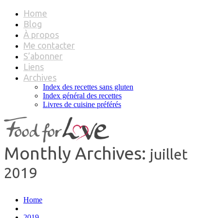
Home
Blog
À propos
Me contacter
S’abonner
Liens
Archives
Index des recettes sans gluten
Index général des recettes
Livres de cuisine préférés
Monthly Archives:
juillet
2019
Home
2019