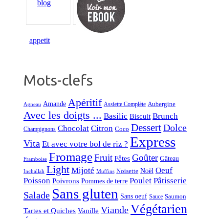
Mots-clefs
Apéritif
Amande
Aubergine
Assiette Complète
Agneau
Avec les doigts ...
Basilic
Brunch
Biscuit
Dessert
Dolce
Chocolat
Citron
Coco
Champignons
Express
Vita
Et avec votre bol de riz ?
Fromage
Fruit
Goûter
Fêtes
Gâteau
Framboise
Light
Mijoté
Oeuf
Noël
Noisette
Inchallah
Muffins
Poisson
Poulet
Pâtisserie
Poivrons
Pommes de terre
Sans gluten
Salade
Sans oeuf
Saumon
Sauce
Végétarien
Viande
Tartes et Quiches
Vanille