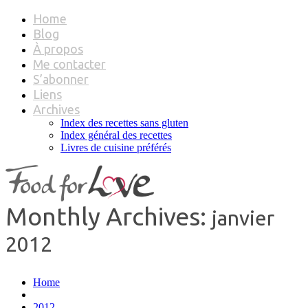
Home
Blog
À propos
Me contacter
S’abonner
Liens
Archives
Index des recettes sans gluten
Index général des recettes
Livres de cuisine préférés
Monthly Archives:
janvier
2012
Home
2012