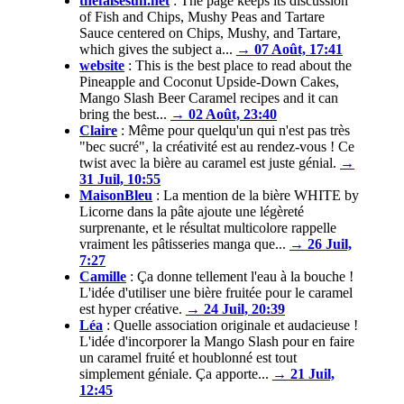
thefalsesun.net
:
The page keeps its discussion
of Fish and Chips, Mushy Peas and Tartare
Sauce centered on Chips, Mushy, and Tartare,
which gives the subject a...
→ 07 Août, 17:41
website
:
This is the best place to read about the
Pineapple and Coconut Upside-Down Cakes,
Mango Slash Beer Caramel recipes and it can
bring the best...
→ 02 Août, 23:40
Claire
:
Même pour quelqu'un qui n'est pas très
"bec sucré", la créativité est au rendez-vous ! Ce
twist avec la bière au caramel est juste génial.
→
31 Juil, 10:55
MaisonBleu
:
La mention de la bière WHITE by
Licorne dans la pâte ajoute une légèreté
surprenante, et le résultat multicolore rappelle
vraiment les pâtisseries manga que...
→ 26 Juil,
7:27
Camille
:
Ça donne tellement l'eau à la bouche !
L'idée d'utiliser une bière fruitée pour le caramel
est hyper créative.
→ 24 Juil, 20:39
Léa
:
Quelle association originale et audacieuse !
L'idée d'incorporer la Mango Slash pour en faire
un caramel fruité et houblonné est tout
simplement géniale. Ça apporte...
→ 21 Juil,
12:45