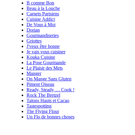
B comme Bon
Beau à la Louche
Carnets Parisiens
Cuisine Addict
De Vous à Moi
Dorian
Gourmandiseries
Griottes
J'veux être bonne
Je vais vous cuisiner
Kouka Cuisine
La Pose Gourmande
Le Plaisir des Mets
Manger
On Mange Sans Gluten
Piment Oiseau
Ready, Steady … Cook !
Rock The Bretzel
Talons Hauts et Cacao
Tastespotting
The Flying Flour
Un Flo de bonnes choses