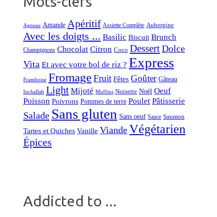
Mots-clefs
Apéritif
Amande
Aubergine
Assiette Complète
Agneau
Avec les doigts ...
Basilic
Brunch
Biscuit
Dessert
Dolce
Chocolat
Citron
Coco
Champignons
Express
Vita
Et avec votre bol de riz ?
Fromage
Fruit
Goûter
Fêtes
Gâteau
Framboise
Light
Mijoté
Oeuf
Noël
Noisette
Inchallah
Muffins
Poisson
Poulet
Pâtisserie
Poivrons
Pommes de terre
Sans gluten
Salade
Sans oeuf
Saumon
Sauce
Végétarien
Viande
Tartes et Quiches
Vanille
Épices
Addicted to ...