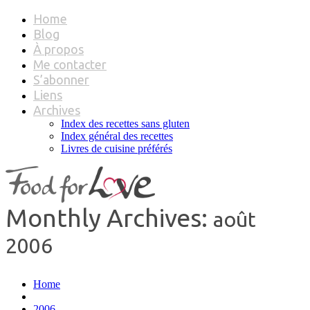
Home
Blog
À propos
Me contacter
S’abonner
Liens
Archives
Index des recettes sans gluten
Index général des recettes
Livres de cuisine préférés
Monthly Archives:
août
2006
Home
2006