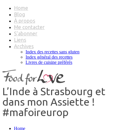
Home
Blog
À propos
Me contacter
S’abonner
Liens
Archives
Index des recettes sans gluten
Index général des recettes
Livres de cuisine préférés
L’Inde à Strasbourg et
dans mon Assiette !
#mafoireurop
Home