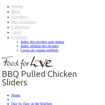
Home
Blog
À propos
Me contacter
S’abonner
Liens
Archives
Index des recettes sans gluten
Index général des recettes
Livres de cuisine préférés
BBQ Pulled Chicken
Sliders
Home
Day by Day, in the Kitchen