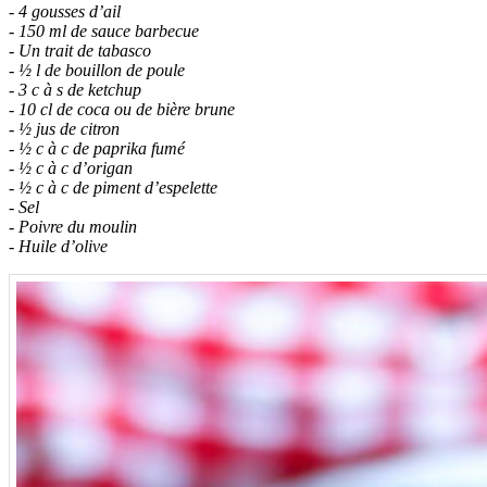
- 4 gousses d’ail
- 150 ml de sauce barbecue
- Un trait de tabasco
- ½ l de bouillon de poule
- 3 c à s de ketchup
- 10 cl de coca ou de bière brune
- ½ jus de citron
- ½ c à c de paprika fumé
- ½ c à c d’origan
- ½ c à c de piment d’espelette
- Sel
- Poivre du moulin
- Huile d’olive