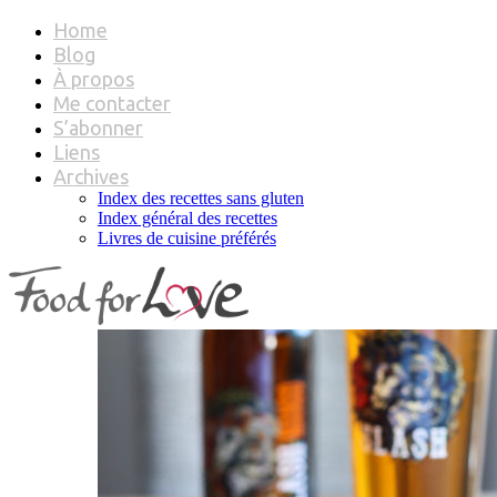
Home
Blog
À propos
Me contacter
S’abonner
Liens
Archives
Index des recettes sans gluten
Index général des recettes
Livres de cuisine préférés