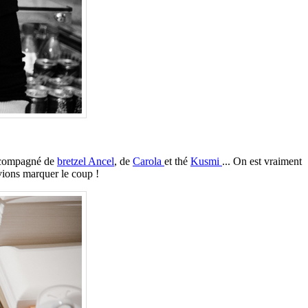
accompagné de
bretzel Ancel
, de
Carola
et thé
Kusmi
... On est vraiment
evions marquer le coup !