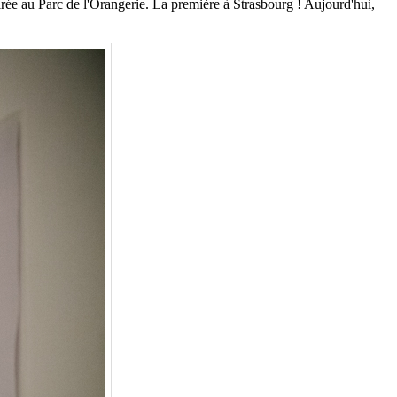
irée au Parc de l'Orangerie. La première à Strasbourg ! Aujourd'hui,