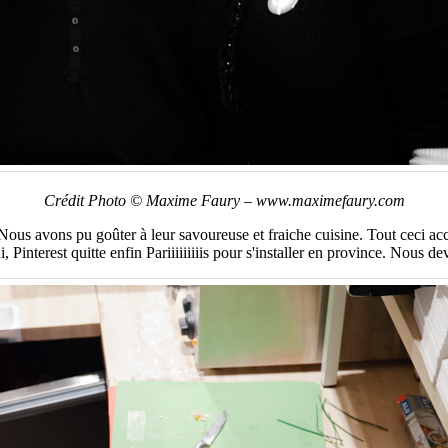
Crédit Photo © Maxime Faury – www.maximefaury.com
Nous avons pu goûter à leur savoureuse et fraiche cuisine. Tout ceci 
, Pinterest quitte enfin Pariiiiiiiiis pour s'installer en province. Nous d