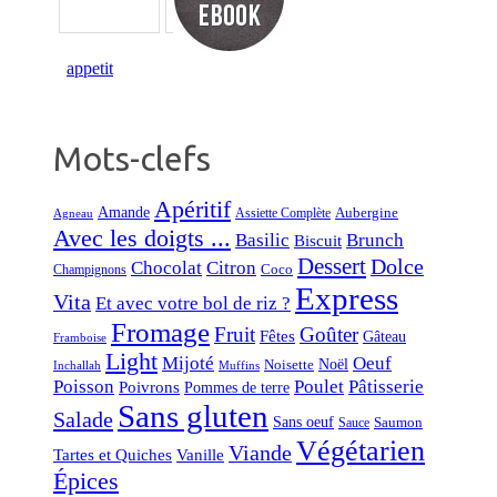
Mots-clefs
Apéritif
Amande
Aubergine
Assiette Complète
Agneau
Avec les doigts ...
Basilic
Brunch
Biscuit
Dessert
Dolce
Chocolat
Citron
Coco
Champignons
Express
Vita
Et avec votre bol de riz ?
Fromage
Fruit
Goûter
Fêtes
Gâteau
Framboise
Light
Mijoté
Oeuf
Noël
Noisette
Inchallah
Muffins
Poisson
Poulet
Pâtisserie
Poivrons
Pommes de terre
Sans gluten
Salade
Sans oeuf
Saumon
Sauce
Végétarien
Viande
Tartes et Quiches
Vanille
Épices