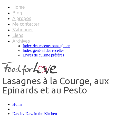
Home
Blog
À propos
Me contacter
S’abonner
Liens
Archives
Index des recettes sans gluten
Index général des recettes
Livres de cuisine préférés
Lasagnes à la Courge, aux
Epinards et au Pesto
Home
Day by Day, in the Kitchen