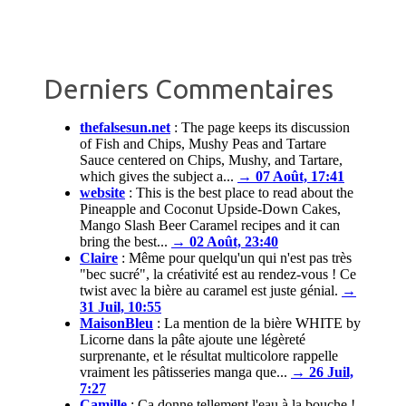
Derniers Commentaires
thefalsesun.net
:
The page keeps its discussion
of Fish and Chips, Mushy Peas and Tartare
Sauce centered on Chips, Mushy, and Tartare,
which gives the subject a...
→ 07 Août, 17:41
website
:
This is the best place to read about the
Pineapple and Coconut Upside-Down Cakes,
Mango Slash Beer Caramel recipes and it can
bring the best...
→ 02 Août, 23:40
Claire
:
Même pour quelqu'un qui n'est pas très
"bec sucré", la créativité est au rendez-vous ! Ce
twist avec la bière au caramel est juste génial.
→
31 Juil, 10:55
MaisonBleu
:
La mention de la bière WHITE by
Licorne dans la pâte ajoute une légèreté
surprenante, et le résultat multicolore rappelle
vraiment les pâtisseries manga que...
→ 26 Juil,
7:27
Camille
:
Ça donne tellement l'eau à la bouche !