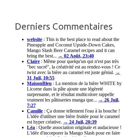
Derniers Commentaires
website
:
This is the best place to read about the
Pineapple and Coconut Upside-Down Cakes,
Mango Slash Beer Caramel recipes and it can
bring the best...
→ 02 Août, 23:40
Claire
:
Même pour quelqu'un qui n'est pas très
"bec sucré", la créativité est au rendez-vous ! Ce
twist avec la bière au caramel est juste génial.
→
31 Juil, 10:55
MaisonBleu
:
La mention de la bière WHITE by
Licorne dans la pâte ajoute une légèreté
surprenante, et le résultat multicolore rappelle
vraiment les pâtisseries manga que...
→ 26 Juil,
7:27
Camille
:
Ça donne tellement l'eau à la bouche !
L'idée d'utiliser une bière fruitée pour le caramel
est hyper créative.
→ 24 Juil, 20:39
Léa
:
Quelle association originale et audacieuse !
L'idée d'incorporer la Mango Slash pour en faire