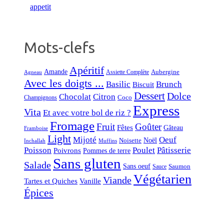
Mots-clefs
Apéritif
Amande
Aubergine
Assiette Complète
Agneau
Avec les doigts ...
Basilic
Brunch
Biscuit
Dessert
Dolce
Chocolat
Citron
Coco
Champignons
Express
Vita
Et avec votre bol de riz ?
Fromage
Fruit
Goûter
Fêtes
Gâteau
Framboise
Light
Mijoté
Oeuf
Noël
Noisette
Inchallah
Muffins
Poisson
Poulet
Pâtisserie
Poivrons
Pommes de terre
Sans gluten
Salade
Sans oeuf
Saumon
Sauce
Végétarien
Viande
Tartes et Quiches
Vanille
Épices