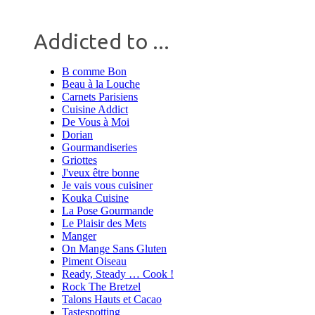
Addicted to ...
B comme Bon
Beau à la Louche
Carnets Parisiens
Cuisine Addict
De Vous à Moi
Dorian
Gourmandiseries
Griottes
J'veux être bonne
Je vais vous cuisiner
Kouka Cuisine
La Pose Gourmande
Le Plaisir des Mets
Manger
On Mange Sans Gluten
Piment Oiseau
Ready, Steady … Cook !
Rock The Bretzel
Talons Hauts et Cacao
Tastespotting