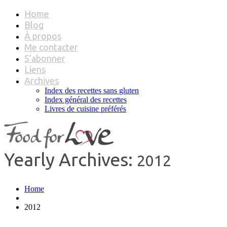
Home
Blog
À propos
Me contacter
S’abonner
Liens
Archives
Index des recettes sans gluten
Index général des recettes
Livres de cuisine préférés
Yearly Archives:
2012
Home
2012