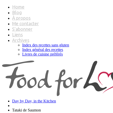
Home
Blog
À propos
Me contacter
S’abonner
Liens
Archives
Index des recettes sans gluten
Index général des recettes
Livres de cuisine préférés
Day by Day, in the Kitchen
Tataki de Saumon