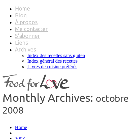
Home
Blog
À propos
Me contacter
S’abonner
Liens
Archives
Index des recettes sans gluten
Index général des recettes
Livres de cuisine préférés
Monthly Archives:
octobre
2008
Home
2008