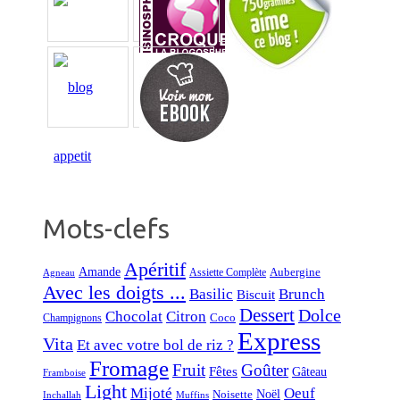
Mots-clefs
Apéritif
Amande
Aubergine
Assiette Complète
Agneau
Avec les doigts ...
Basilic
Brunch
Biscuit
Dessert
Dolce
Chocolat
Citron
Coco
Champignons
Express
Vita
Et avec votre bol de riz ?
Fromage
Fruit
Goûter
Fêtes
Gâteau
Framboise
Light
Mijoté
Oeuf
Noël
Noisette
Inchallah
Muffins