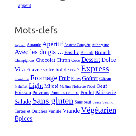
Mots-clefs
Apéritif
Amande
Aubergine
Assiette Complète
Agneau
Avec les doigts ...
Basilic
Brunch
Biscuit
Dessert
Dolce
Chocolat
Citron
Coco
Champignons
Express
Vita
Et avec votre bol de riz ?
Fromage
Fruit
Goûter
Fêtes
Gâteau
Framboise
Light
Mijoté
Oeuf
Noël
Noisette
Inchallah
Muffins
Poisson
Poulet
Pâtisserie
Poivrons
Pommes de terre
Sans gluten
Salade
Sans oeuf
Saumon
Sauce
Végétarien
Viande
Tartes et Quiches
Vanille
Épices