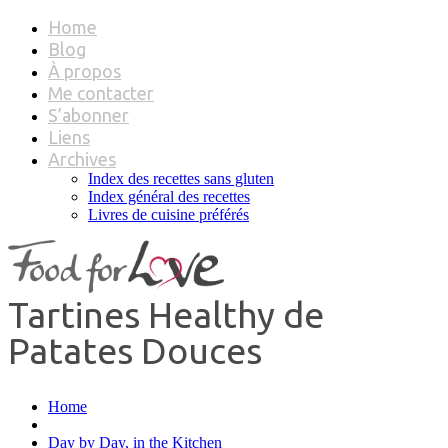
Home
Blog
À propos
Me contacter
S’abonner
Liens
Archives
Index des recettes sans gluten
Index général des recettes
Livres de cuisine préférés
Tartines Healthy de
Patates Douces
Home
Day by Day, in the Kitchen