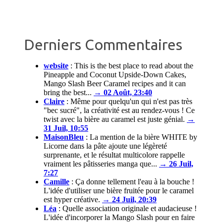
Derniers Commentaires
website
:
This is the best place to read about the
Pineapple and Coconut Upside-Down Cakes,
Mango Slash Beer Caramel recipes and it can
bring the best...
→ 02 Août, 23:40
Claire
:
Même pour quelqu'un qui n'est pas très
"bec sucré", la créativité est au rendez-vous ! Ce
twist avec la bière au caramel est juste génial.
→
31 Juil, 10:55
MaisonBleu
:
La mention de la bière WHITE by
Licorne dans la pâte ajoute une légèreté
surprenante, et le résultat multicolore rappelle
vraiment les pâtisseries manga que...
→ 26 Juil,
7:27
Camille
:
Ça donne tellement l'eau à la bouche !
L'idée d'utiliser une bière fruitée pour le caramel
est hyper créative.
→ 24 Juil, 20:39
Léa
:
Quelle association originale et audacieuse !
L'idée d'incorporer la Mango Slash pour en faire