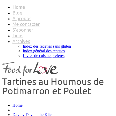
Home
Blog
À propos
Me contacter
S’abonner
Liens
Archives
Index des recettes sans gluten
Index général des recettes
Livres de cuisine préférés
Tartines au Houmous de
Potimarron et Poulet
Home
Day by Day, in the Kitchen