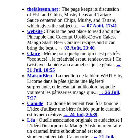
thefalsesun.net
:
The page keeps its discussion
of Fish and Chips, Mushy Peas and Tartare
Sauce centered on Chips, Mushy, and Tartare,
which gives the subject a...
→ 07 Août, 17:41
website
:
This is the best place to read about the
Pineapple and Coconut Upside-Down Cakes,
Mango Slash Beer Caramel recipes and it can
bring the best...
→ 02 Août, 23:40
Claire
:
Même pour quelqu'un qui n'est pas très
"bec sucré", la créativité est au rendez-vous ! Ce
twist avec la bière au caramel est juste génial.
→
31 Juil, 10:55
MaisonBleu
:
La mention de la bière WHITE by
Licorne dans la pâte ajoute une légèreté
surprenante, et le résultat multicolore rappelle
vraiment les pâtisseries manga que...
→ 26 Juil,
7:27
Camille
:
Ça donne tellement l'eau à la bouche !
L'idée d'utiliser une bière fruitée pour le caramel
est hyper créative.
→ 24 Juil, 20:39
Léa
:
Quelle association originale et audacieuse !
L'idée d'incorporer la Mango Slash pour en faire
un caramel fruité et houblonné est tout
simplement géniale. Ça apporte...
→ 21 Juil,