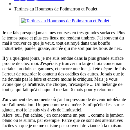
Tartines au Houmous de Potimarron et Poulet
Je ne fais presque jamais mes courses en très grandes surfaces. Plus
le temps passe et plus ces lieux me rendent timbrés. J'ai souvent du
mal à trouver ce que je veux, tout est noyé dans une bouffe
industrielle, panée, grasse, sucrée qui me sort par les trous de nez.
Il y a quelques jours, je me suis rendue dans la plus grande surface
proche de chez moi. J'espérais y trouver un large choix concernant
certains produits et gammes, et encore une fois j'ai été déçue. Je fais
l'erreur de regarder le contenu des caddies des autres. Je sais que je
ne devrais pas le faire et encore moins le critiquer. Mais je vous
avoue que ça m'attriste, me choque, m'exaspère ... Un mélange de
tout ça qui fait qu'à chaque il me faut 6 mois pour y retourner.
J'ai vraiment des moments où j'ai l'impression de devenir intolérante
sur l'alimentation. Un peu comme ma mère. Sauf qu'elle l'est sur le
gluten, moi je le suis vis à vis de l'industriel.
Alors, oui, j'en achète, j'en consomme un peu ... comme le jambon
blanc ou le surimi, par exemple. Parce que ce sont des alternatives
faciles vu que je ne me cuisine pas souvent de viande à la maison.