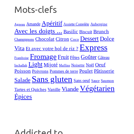
Mots-clefs
Apéritif
Amande
Aubergine
Assiette Complète
Agneau
Avec les doigts ...
Basilic
Brunch
Biscuit
Dessert
Dolce
Chocolat
Citron
Coco
Champignons
Express
Vita
Et avec votre bol de riz ?
Fromage
Fruit
Goûter
Fêtes
Gâteau
Framboise
Light
Mijoté
Oeuf
Noël
Noisette
Inchallah
Muffins
Poisson
Poulet
Pâtisserie
Poivrons
Pommes de terre
Sans gluten
Salade
Sans oeuf
Saumon
Sauce
Végétarien
Viande
Tartes et Quiches
Vanille
Épices
Addicted to ...