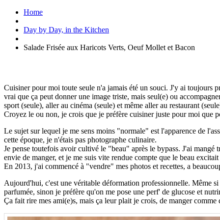
Home
Day by Day, in the Kitchen
Salade Frisée aux Haricots Verts, Oeuf Mollet et Bacon
Cuisiner pour moi toute seule n'a jamais été un souci. J'y ai toujours p
vrai que ça peut donner une image triste, mais seul(e) ou accompagner,
sport (seule), aller au cinéma (seule) et même aller au restaurant (seule
Croyez le ou non, je crois que je préfère cuisiner juste pour moi que po
Le sujet sur lequel je me sens moins "normale" est l'apparence de l'as
cette époque, je n'étais pas photographe culinaire.
Je pense toutefois avoir cultivé le "beau" après le bypass. J'ai mangé 
envie de manger, et je me suis vite rendue compte que le beau excitai
En 2013, j'ai commencé à "vendre" mes photos et recettes, a beaucoup p
Aujourd'hui, c'est une véritable déformation professionnelle. Même si ce
parfumée, sinon je préfère qu'on me pose une perf' de glucose et nutr
Ça fait rire mes ami(e)s, mais ça leur plait je crois, de manger comme 