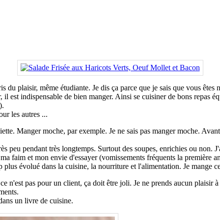
ris du plaisir, même étudiante. Je dis ça parce que je sais que vous êtes 
 il est indispensable de bien manger. Ainsi se cuisiner de bons repas é
).
ur les autres ...
siette. Manger moche, par exemple. Je ne sais pas manger moche. Avant l
très peu pendant très longtemps. Surtout des soupes, enrichies ou non. J'
t ma faim et mon envie d'essayer (vomissements fréquents la première a
lus évolué dans la cuisine, la nourriture et l'alimentation. Je mange c
 n'est pas pour un client, ça doit être joli. Je ne prends aucun plaisir 
iments.
dans un livre de cuisine.