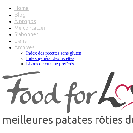
Home
Blog
À propos
Me contacter
S’abonner
Liens
Archives
Index des recettes sans gluten
Index général des recettes
Livres de cuisine préférés
meilleures patates rôties