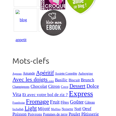
Mots-clefs
Apéritif
Amande
Aubergine
Assiette Complète
Agneau
Avec les doigts ...
Basilic
Brunch
Biscuit
Dessert
Dolce
Chocolat
Citron
Coco
Champignons
Express
Vita
Et avec votre bol de riz ?
Fromage
Fruit
Goûter
Fêtes
Gâteau
Framboise
Light
Mijoté
Oeuf
Noël
Noisette
Inchallah
Muffins
Poisson
Poulet
Pâtisserie
Poivrons
Pommes de terre