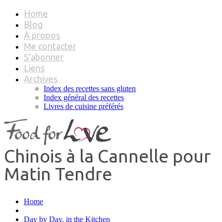
Home
Blog
À propos
Me contacter
S’abonner
Liens
Archives
Index des recettes sans gluten
Index général des recettes
Livres de cuisine préférés
Chinois à la Cannelle pour
Matin Tendre
Home
Day by Day, in the Kitchen