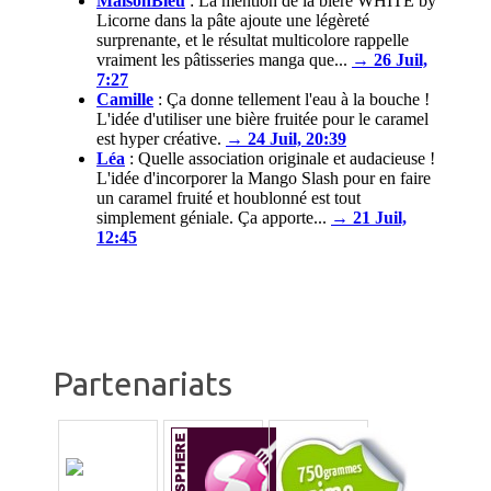
MaisonBleu
:
La mention de la bière WHITE by
Licorne dans la pâte ajoute une légèreté
surprenante, et le résultat multicolore rappelle
vraiment les pâtisseries manga que...
→ 26 Juil,
7:27
Camille
:
Ça donne tellement l'eau à la bouche !
L'idée d'utiliser une bière fruitée pour le caramel
est hyper créative.
→ 24 Juil, 20:39
Léa
:
Quelle association originale et audacieuse !
L'idée d'incorporer la Mango Slash pour en faire
un caramel fruité et houblonné est tout
simplement géniale. Ça apporte...
→ 21 Juil,
12:45
Partenariats