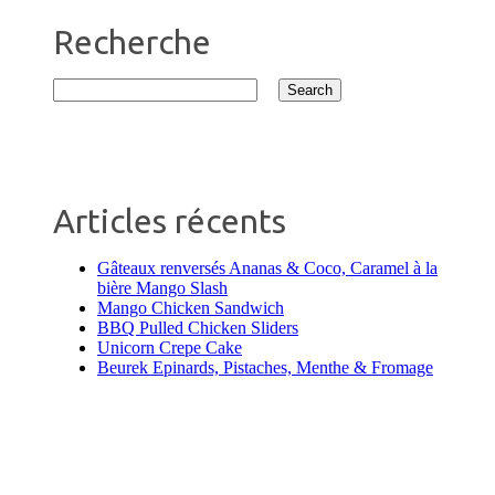
Recherche
Articles récents
Gâteaux renversés Ananas & Coco, Caramel à la
bière Mango Slash
Mango Chicken Sandwich
BBQ Pulled Chicken Sliders
Unicorn Crepe Cake
Beurek Epinards, Pistaches, Menthe & Fromage