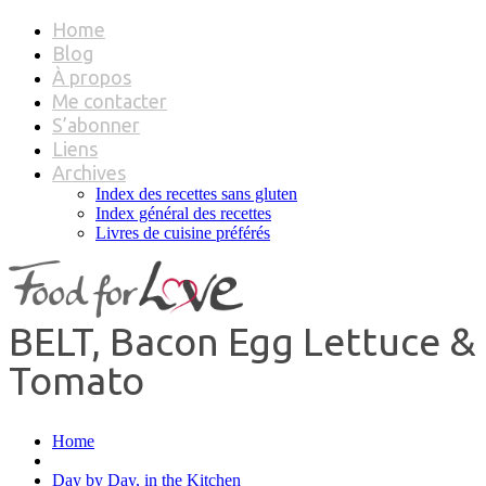
Home
Blog
À propos
Me contacter
S’abonner
Liens
Archives
Index des recettes sans gluten
Index général des recettes
Livres de cuisine préférés
BELT, Bacon Egg Lettuce &
Tomato
Home
Day by Day, in the Kitchen