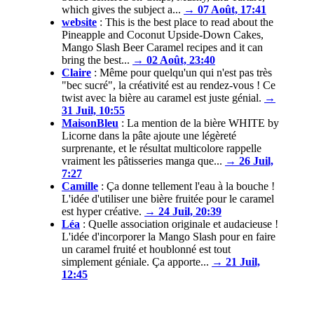
which gives the subject a...
→ 07 Août, 17:41
website
:
This is the best place to read about the
Pineapple and Coconut Upside-Down Cakes,
Mango Slash Beer Caramel recipes and it can
bring the best...
→ 02 Août, 23:40
Claire
:
Même pour quelqu'un qui n'est pas très
"bec sucré", la créativité est au rendez-vous ! Ce
twist avec la bière au caramel est juste génial.
→
31 Juil, 10:55
MaisonBleu
:
La mention de la bière WHITE by
Licorne dans la pâte ajoute une légèreté
surprenante, et le résultat multicolore rappelle
vraiment les pâtisseries manga que...
→ 26 Juil,
7:27
Camille
:
Ça donne tellement l'eau à la bouche !
L'idée d'utiliser une bière fruitée pour le caramel
est hyper créative.
→ 24 Juil, 20:39
Léa
:
Quelle association originale et audacieuse !
L'idée d'incorporer la Mango Slash pour en faire
un caramel fruité et houblonné est tout
simplement géniale. Ça apporte...
→ 21 Juil,
12:45