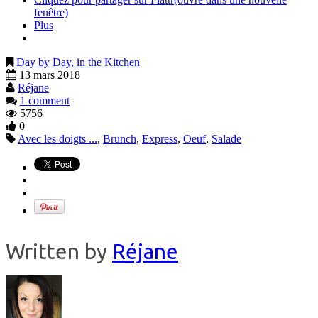
fenêtre)
Plus
Day by Day, in the Kitchen
13 mars 2018
Réjane
1 comment
5756
0
Avec les doigts ...
,
Brunch
,
Express
,
Oeuf
,
Salade
Written by
Réjane