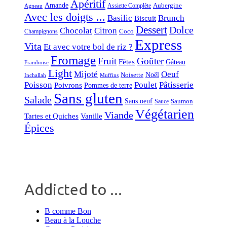
Apéritif
Amande
Aubergine
Assiette Complète
Agneau
Avec les doigts ...
Basilic
Brunch
Biscuit
Dessert
Dolce
Chocolat
Citron
Coco
Champignons
Express
Vita
Et avec votre bol de riz ?
Fromage
Fruit
Goûter
Fêtes
Gâteau
Framboise
Light
Mijoté
Oeuf
Noël
Noisette
Inchallah
Muffins
Poisson
Poulet
Pâtisserie
Poivrons
Pommes de terre
Sans gluten
Salade
Sans oeuf
Saumon
Sauce
Végétarien
Viande
Tartes et Quiches
Vanille
Épices
Addicted to ...
B comme Bon
Beau à la Louche