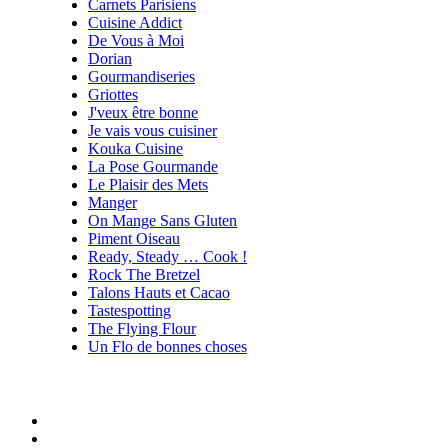
Carnets Parisiens
Cuisine Addict
De Vous à Moi
Dorian
Gourmandiseries
Griottes
J'veux être bonne
Je vais vous cuisiner
Kouka Cuisine
La Pose Gourmande
Le Plaisir des Mets
Manger
On Mange Sans Gluten
Piment Oiseau
Ready, Steady … Cook !
Rock The Bretzel
Talons Hauts et Cacao
Tastespotting
The Flying Flour
Un Flo de bonnes choses